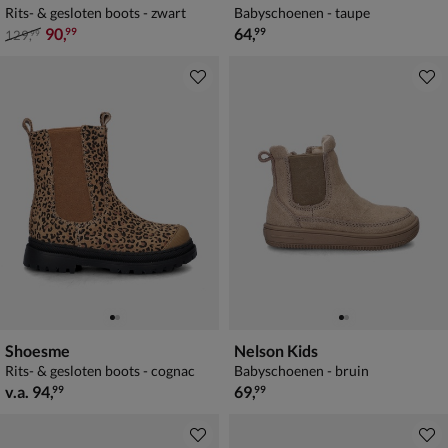
Rits- & gesloten boots - zwart
Babyschoenen - taupe
van € 129,99 voor € 90,99
€ 64,99
90
,
64
,
99
99
129
,
99
Shoesme
Nelson Kids
Rits- & gesloten boots - cognac
Babyschoenen - bruin
vanaf € 94,99
€ 69,99
v.a.
94
,
69
,
99
99