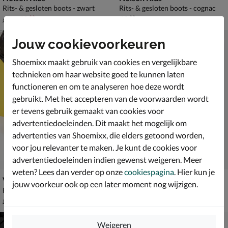
Rits- & gesloten boots - zwart
Rits- & gesloten boots - cognac
van € 69,99 voor € 48,99
€ 69,99
48
,
69
,
99
99
69
,
99
Jouw cookievoorkeuren
Shoemixx maakt gebruik van cookies en vergelijkbare
technieken om haar website goed te kunnen laten
functioneren en om te analyseren hoe deze wordt
gebruikt. Met het accepteren van de voorwaarden wordt
er tevens gebruik gemaakt van cookies voor
advertentiedoeleinden. Dit maakt het mogelijk om
advertenties van Shoemixx, die elders getoond worden,
voor jou relevanter te maken. Je kunt de cookies voor
advertentiedoeleinden indien gewenst weigeren. Meer
weten? Lees dan verder op onze
cookiespagina
. Hier kun je
Vingino Jodie
Shoesme
jouw voorkeur ook op een later moment nog wijzigen.
Rits- & gesloten boots - zwart
Rits- & gesloten boots - zwart
van € 89,99 vanaf € 55,99
van € 99,99 vanaf € 66,49
v.a.
55
,
v.a.
66
,
99
49
89
,
99
,
99
99
Weigeren