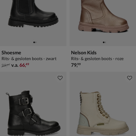
Shoesme
Nelson Kids
Rits- & gesloten boots - zwart
Rits- & gesloten boots - roze
van € 99,99 vanaf € 66,49
€ 79,99
v.a.
66
,
79
,
49
99
99
,
99