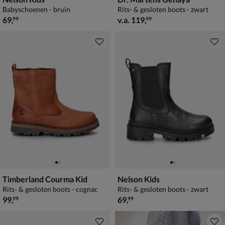
Babyschoenen - bruin
Rits- & gesloten boots - zwart
€ 69,99
vanaf € 119,99
69
,
v.a.
119
,
99
99
Timberland Courma Kid
Nelson Kids
Rits- & gesloten boots - cognac
Rits- & gesloten boots - zwart
€ 99,99
€ 69,99
99
,
69
,
99
99