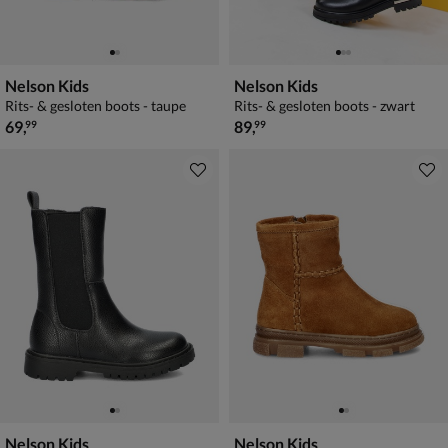
Nelson Kids
Nelson Kids
Rits- & gesloten boots - taupe
Rits- & gesloten boots - zwart
€ 69,99
€ 89,99
69
,
89
,
99
99
Nelson Kids
Nelson Kids