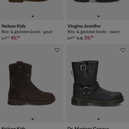
Nelson Kids
Vingino Jennifer
Rits- & gesloten boots - goud
Rits- & gesloten boots - zwart
van € 64,99 voor € 45,49
van € 89,99 vanaf € 55,99
45
,
v.a.
55
,
49
99
64
,
89
,
99
99
Nelson Kids
Dr. Martens Genaya