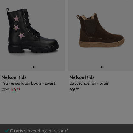
Nelson Kids
Nelson Kids
Rits- & gesloten boots - zwart
Babyschoenen - bruin
van € 79,99 voor € 55,99
€ 69,99
55
,
69
,
99
99
79
,
99
Gratis
verzending en retour*