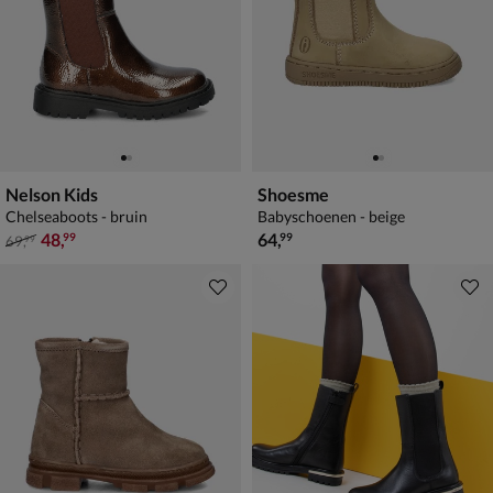
Nelson Kids
Shoesme
Chelseaboots - bruin
Babyschoenen - beige
van € 69,99 voor € 48,99
€ 64,99
48
,
64
,
99
99
69
,
99