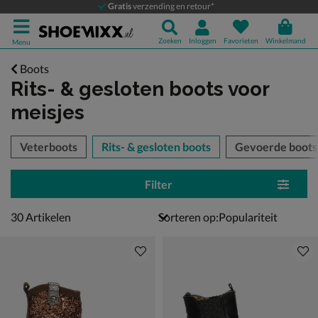
Gratis
verzending en retour*
Zoeken
Inloggen
Favorieten
Winkelmand
Menu
Boots
Rits- & gesloten boots voor
meisjes
tegorieën over
Veterboots
Rits- & gesloten boots
Gevoerde boots
Filter
30 artikelen
30
Artikelen
Sorteren op: