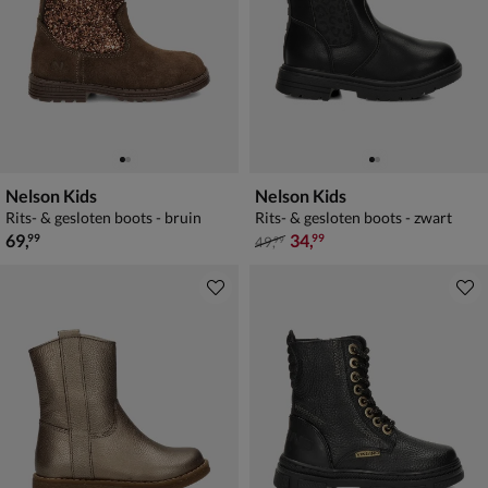
Nelson Kids
Nelson Kids
Rits- & gesloten boots - bruin
Rits- & gesloten boots - zwart
€ 69,99
van € 49,99 voor € 34,99
69
,
34
,
99
99
49
,
99