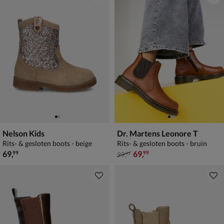
Nelson Kids
Dr. Martens Leonore T
Rits- & gesloten boots - beige
Rits- & gesloten boots - bruin
€ 69,99
van € 99,99 voor € 69,99
69
,
69
,
99
99
99
,
99