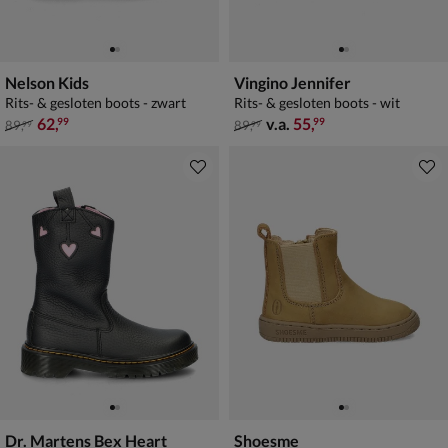
Nelson Kids
Vingino Jennifer
Rits- & gesloten boots - zwart
Rits- & gesloten boots - wit
van € 89,99 voor € 62,99
van € 89,99 vanaf € 55,99
62
,
v.a.
55
,
99
99
89
,
89
,
99
99
Dr. Martens Bex Heart
Shoesme