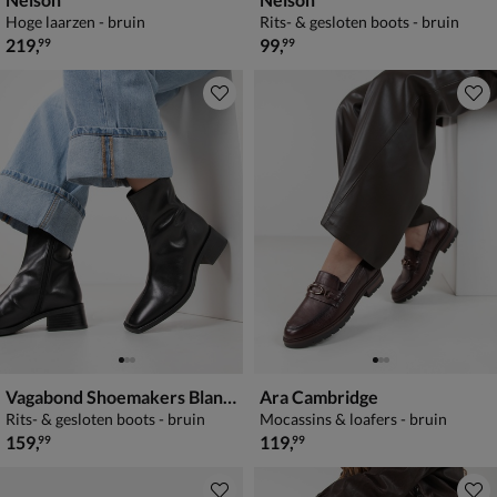
Hoge laarzen - bruin
Rits- & gesloten boots - bruin
€ 219,99
€ 99,99
219
,
99
,
99
99
Vagabond Shoemakers Blanca
Ara Cambridge
Rits- & gesloten boots - bruin
Mocassins & loafers - bruin
€ 159,99
€ 119,99
159
,
119
,
99
99