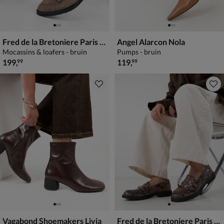
Fred de la Bretoniere Paris Jay
Angel Alarcon Nola
Mocassins & loafers - bruin
Pumps - bruin
€ 199,99
€ 119,99
199
,
119
,
99
99
Vagabond Shoemakers Livia
Fred de la Bretoniere Paris Grive