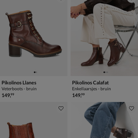
Pikolinos Llanes
Pikolinos Calafat
Veterboots - bruin
Enkellaarsjes - bruin
€ 149,99
€ 149,99
149
,
149
,
99
99