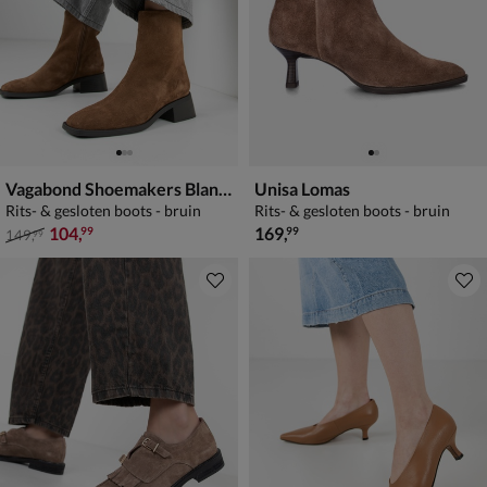
Vagabond Shoemakers Blanca
Unisa Lomas
Rits- & gesloten boots - bruin
Rits- & gesloten boots - bruin
van € 149,99 voor € 104,99
€ 169,99
104
,
169
,
99
99
149
,
99