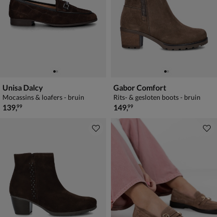
Unisa Dalcy
Gabor Comfort
Mocassins & loafers - bruin
Rits- & gesloten boots - bruin
€ 139,99
€ 149,99
139
,
149
,
99
99