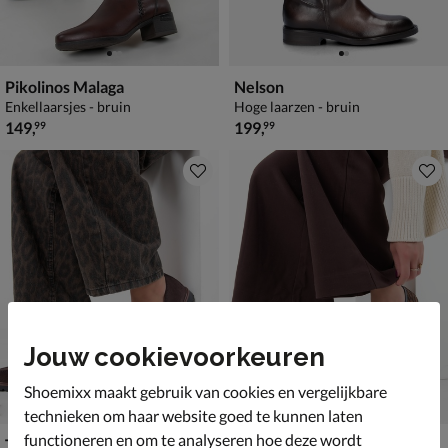
Pikolinos Malaga
Nelson
Enkellaarsjes - bruin
Hoge laarzen - bruin
€ 149,99
€ 199,99
149
,
199
,
99
99
Jouw cookievoorkeuren
Shoemixx maakt gebruik van cookies en vergelijkbare
technieken om haar website goed te kunnen laten
functioneren en om te analyseren hoe deze wordt
Tamaris
Unisa Dalcy