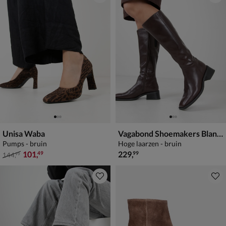
Unisa Waba
Vagabond Shoemakers Blanca
Pumps - bruin
Hoge laarzen - bruin
van € 144,99 voor € 101,49
€ 229,99
101
,
229
,
49
99
144
,
99