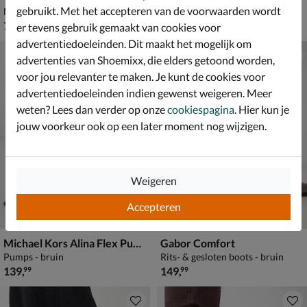
gebruikt. Met het accepteren van de voorwaarden wordt
Mocassins & loafers - bruin
Mocassins & loafers - bruin
€ 79,99
€ 129,99
79
,
129
,
99
99
er tevens gebruik gemaakt van cookies voor
advertentiedoeleinden. Dit maakt het mogelijk om
advertenties van Shoemixx, die elders getoond worden,
voor jou relevanter te maken. Je kunt de cookies voor
advertentiedoeleinden indien gewenst weigeren. Meer
weten? Lees dan verder op onze
cookiespagina
. Hier kun je
jouw voorkeur ook op een later moment nog wijzigen.
Weigeren
Accepteren
Michael Kors Alina Flex Pump
Gabor Comfort
Pumps - bruin
Rits- & gesloten boots - bruin
€ 139,99
€ 149,99
139
,
149
,
99
99