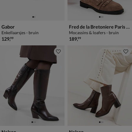
Gabor
Fred de la Bretoniere Paris Grive
Enkellaarsjes - bruin
Mocassins & loafers - bruin
€ 129,99
€ 189,99
129
,
189
,
99
99
Nelson
Nelson