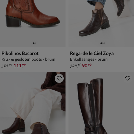
Pikolinos Bacarot
Regarde le Ciel Zoya
Rits- & gesloten boots - bruin
Enkellaarsjes - bruin
van € 159,99 voor € 111,99
van € 129,99 voor € 90,99
111
,
90
,
99
99
159
,
129
,
99
99