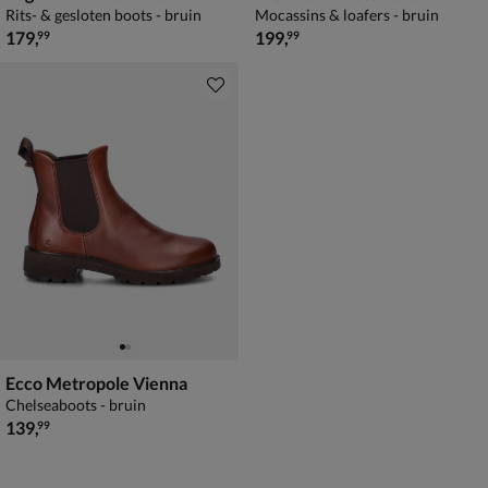
Rits- & gesloten boots - bruin
Mocassins & loafers - bruin
€ 179,99
€ 199,99
179
,
199
,
99
99
Ecco Metropole Vienna
Chelseaboots - bruin
€ 139,99
139
,
99