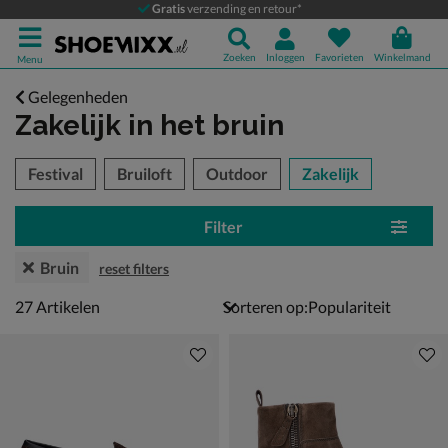
Gratis
verzending en retour*
Zoeken
Inloggen
Favorieten
Winkelmand
Menu
Gelegenheden
Zakelijk
in het bruin
tegorieën over
Festival
Bruiloft
Outdoor
Zakelijk
Filter
Bruin
reset filters
27 artikelen
27
Artikelen
Sorteren op: