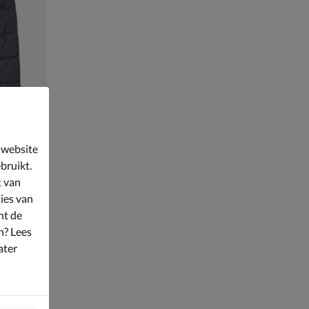
 website
bruikt.
t van
ies van
nt de
n? Lees
ater