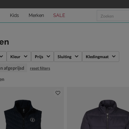
n
Kids
Merken
SALE
sen
Kleur
Prijs
Sluiting
Kledingmaat
n afgeprijsd
reset filters
en
len