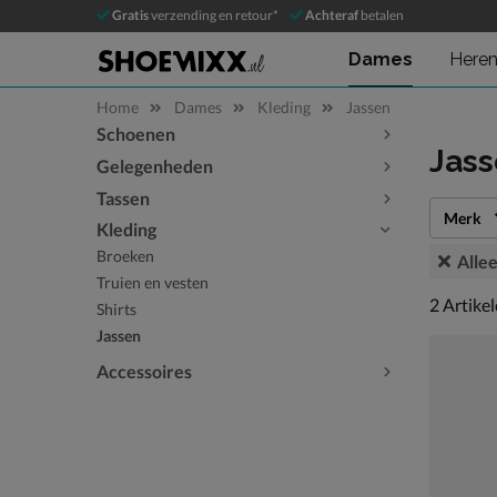
Gratis
verzending en retour*
Achteraf
betalen
Dames
Here
Home
Dames
Kleding
Jassen
Schoenen
Sla categorieën over
Jas
Gelegenheden
Tassen
Merk
Kleding
Broeken
Allee
Truien en vesten
2 artikel
2
Artike
Shirts
Jassen
Accessoires