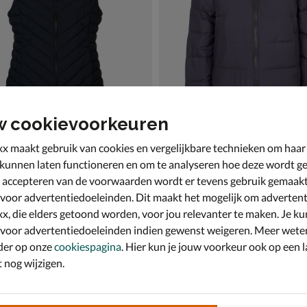
w cookievoorkeuren
x maakt gebruik van cookies en vergelijkbare technieken om haar
s
Skechers GoShield
 kunnen laten functioneren en om te analyseren hoe deze wordt ge
t
Jas - paars
 accepteren van de voorwaarden wordt er tevens gebruik gemaak
,99 voor € 30,00
van € 74,99 voor € 52,49
52
,
0
49
74
,
99
 voor advertentiedoeleinden. Dit maakt het mogelijk om advertent
x, die elders getoond worden, voor jou relevanter te maken. Je ku
 voor advertentiedoeleinden indien gewenst weigeren. Meer wete
der op onze
cookiespagina
. Hier kun je jouw voorkeur ook op een l
nog wijzigen.