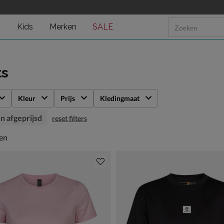
n
Kids
Merken
SALE
ts
Kleur
Prijs
Kledingmaat
n afgeprijsd
reset filters
en
len