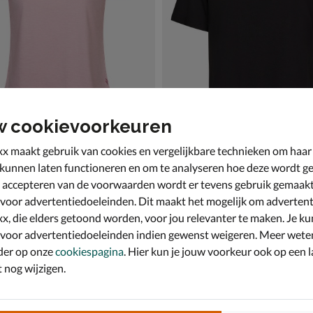
w cookievoorkeuren
x maakt gebruik van cookies en vergelijkbare technieken om haar
s Go Walk Luxe Rib Tee
Timberland
 kunnen laten functioneren en om te analyseren hoe deze wordt ge
ze
Shirt - zwart
 accepteren van de voorwaarden wordt er tevens gebruik gemaak
,99 voor € 20,99
van € 29,99 voor € 17,99
17
,
9
99
29
,
99
 voor advertentiedoeleinden. Dit maakt het mogelijk om advertent
x, die elders getoond worden, voor jou relevanter te maken. Je ku
 voor advertentiedoeleinden indien gewenst weigeren. Meer wete
der op onze
cookiespagina
. Hier kun je jouw voorkeur ook op een l
nog wijzigen.