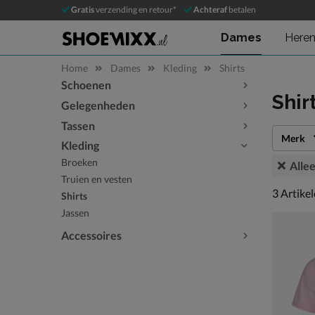
Gratis
verzending en retour*
Achteraf
betalen
Dames
Here
Home
Dames
Kleding
Shirts
Schoenen
Sla categorieën over
Shir
Gelegenheden
Tassen
Merk
Kleding
Broeken
Allee
Truien en vesten
3 artikel
3
Artike
Shirts
Jassen
Accessoires