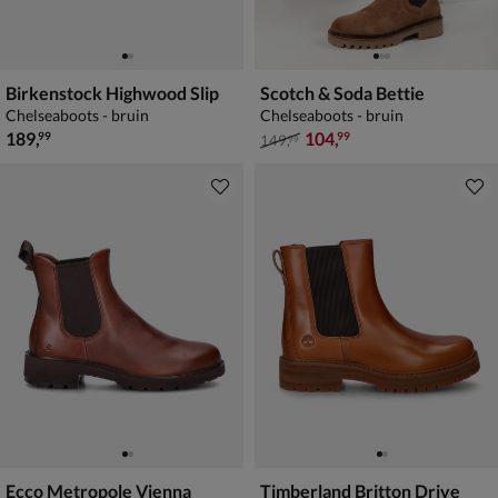
Birkenstock Highwood Slip
Scotch & Soda Bettie
Chelseaboots - bruin
Chelseaboots - bruin
€ 189,99
van € 149,99 voor € 104,99
189
,
104
,
99
99
149
,
99
Ecco Metropole Vienna
Timberland Britton Drive