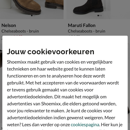
Nelson
Maruti Fallon
Chelseaboots - bruin
Chelseaboots - bruin
van € 119,99 voor € 83,99
€ 159,99
83
,
159
,
99
99
119
,
99
Jouw cookievoorkeuren
Shoemixx maakt gebruik van cookies en vergelijkbare
technieken om haar website goed te kunnen laten
functioneren en om te analyseren hoe deze wordt
gebruikt. Met het accepteren van de voorwaarden wordt
er tevens gebruik gemaakt van cookies voor
advertentiedoeleinden. Dit maakt het mogelijk om
advertenties van Shoemixx, die elders getoond worden,
voor jou relevanter te maken. Je kunt de cookies voor
advertentiedoeleinden indien gewenst weigeren. Meer
weten? Lees dan verder op onze
cookiespagina
. Hier kun je
Vagabond Shoemakers Dorah
Nelson