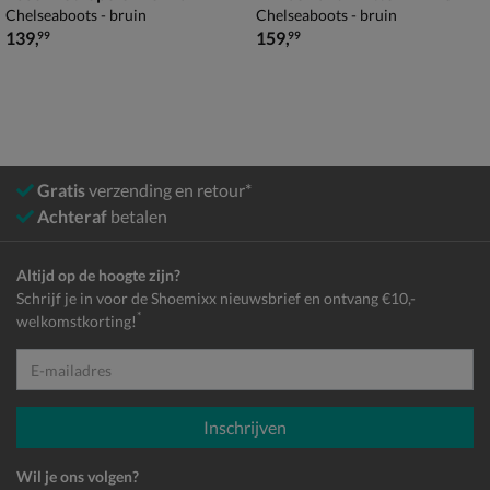
Chelseaboots - bruin
Chelseaboots - bruin
€ 139,99
€ 159,99
139
,
159
,
99
99
Gratis
verzending en retour*
Achteraf
betalen
Altijd op de hoogte zijn?
Schrijf je in voor de Shoemixx nieuwsbrief en ontvang €10,-
*
welkomstkorting!
E-mailadres
Inschrijven
Wil je ons volgen?