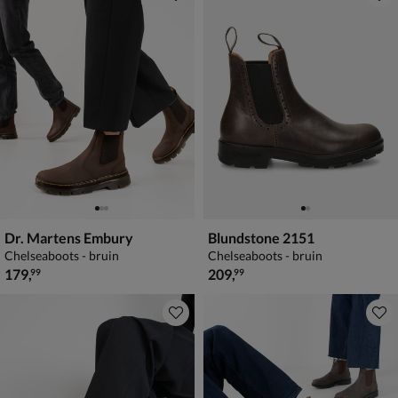
Dr. Martens Embury
Blundstone 2151
Chelseaboots - bruin
Chelseaboots - bruin
€ 179,99
€ 209,99
179
,
209
,
99
99