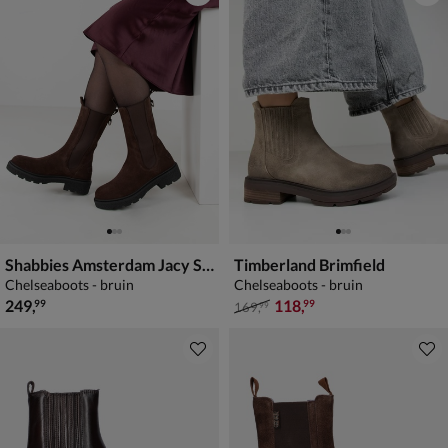
Shabbies Amsterdam Jacy Shelley
Timberland Brimfield
Chelseaboots - bruin
Chelseaboots - bruin
€ 249,99
van € 169,99 voor € 118,99
249
,
118
,
99
99
169
,
99