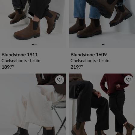
Blundstone 1911
Blundstone 1609
Chelseaboots - bruin
Chelseaboots - bruin
€ 189,99
€ 219,99
189
,
219
,
99
99