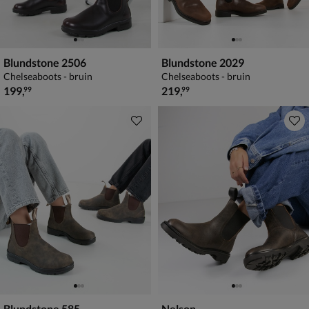
Blundstone 2506
Blundstone 2029
Chelseaboots - bruin
Chelseaboots - bruin
€ 199,99
€ 219,99
199
,
219
,
99
99
Blundstone 585
Nelson