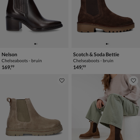
Nelson
Scotch & Soda Bettie
Chelseaboots - bruin
Chelseaboots - bruin
€ 169,99
€ 149,99
169
,
149
,
99
99