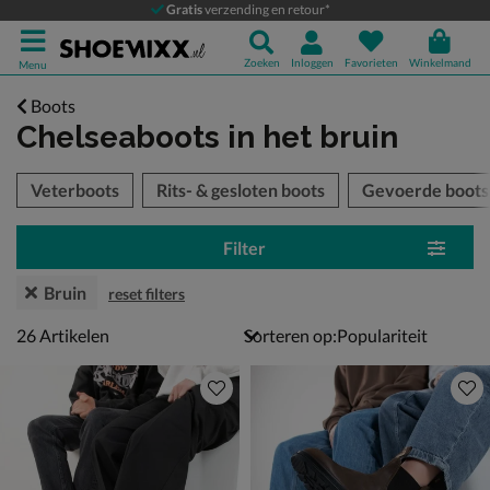
Gratis
verzending en retour*
Zoeken
Inloggen
Favorieten
Winkelmand
Menu
Boots
Chelseaboots
in het bruin
tegorieën over
Veterboots
Rits- & gesloten boots
Gevoerde boots
Filter
Bruin
reset filters
26 artikelen
26
Artikelen
Sorteren op: