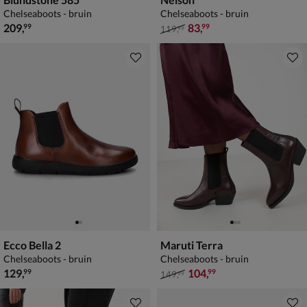
Chelseaboots - bruin
Chelseaboots - bruin
€ 209,99
van € 119,99 voor € 83,99
209
,
83
,
99
99
119
,
99
Ecco Bella 2
Maruti Terra
Chelseaboots - bruin
Chelseaboots - bruin
€ 129,99
van € 149,99 voor € 104,99
129
,
104
,
99
99
149
,
99