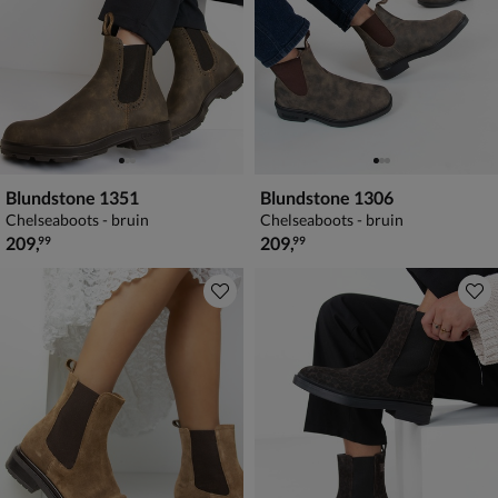
Blundstone 1351
Blundstone 1306
Chelseaboots - bruin
Chelseaboots - bruin
€ 209,99
€ 209,99
209
,
209
,
99
99