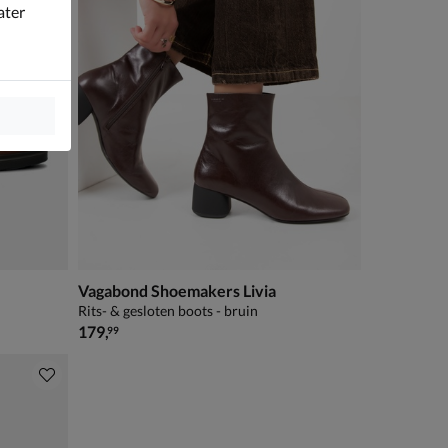
ater
Vagabond Shoemakers Livia
Rits- & gesloten boots - bruin
€ 179,99
179
,
99