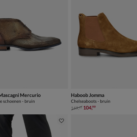
 Mascagni Mercurio
Haboob Jomma
e schoenen - bruin
Chelseaboots - bruin
van € 149,99 voor € 104,99
104
,
99
149
,
99