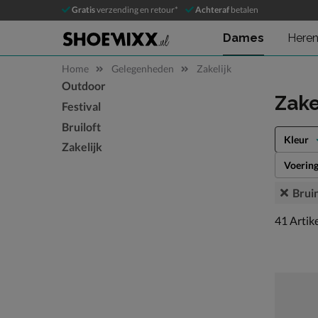
Gratis
verzending en retour*
Achteraf
betalen
Dames
Here
Home
Gelegenheden
Zakelijk
Outdoor
Sla categorieën over
Zake
Festival
Bruiloft
Kleur
Zakelijk
Voerin
Brui
41 artike
41
Artik