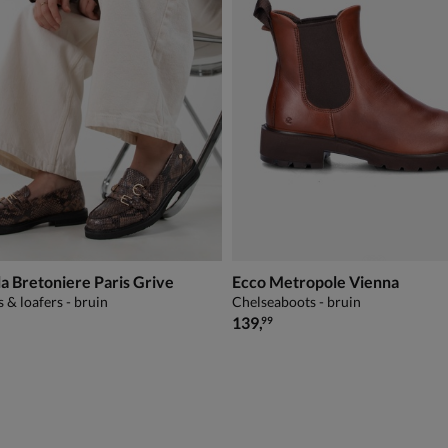
la Bretoniere Paris Grive
Ecco Metropole Vienna
 & loafers - bruin
Chelseaboots - bruin
€ 139,99
139
,
99