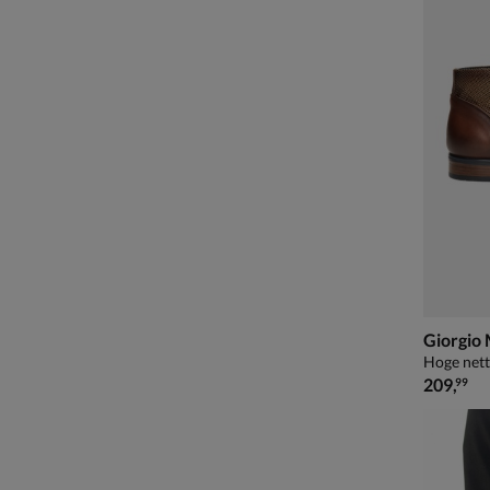
Giorgio
Hoge nett
€ 209,99
209
,
99