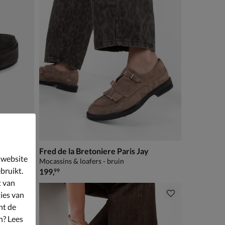
Fred de la Bretoniere Paris Jay
 website
Mocassins & loafers - bruin
bruikt.
€ 199,99
199
,
99
t van
ies van
nt de
n? Lees