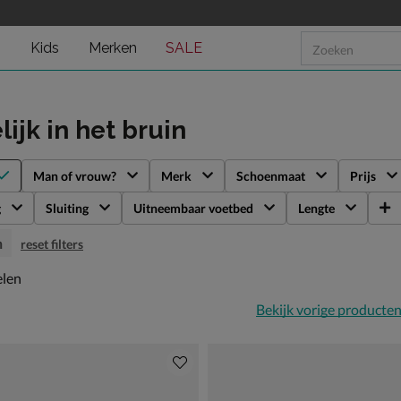
n
Kids
Merken
SALE
lijk
in het bruin
Man of vrouw?
Merk
Schoenmaat
Prijs
g
Sluiting
Uitneembaar voetbed
Lengte
n
reset filters
len
elen
Bekijk vorige producte