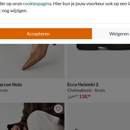
der op onze
cookiespagina
. Hier kun je jouw voorkeur ook op een l
nog wijzigen.
Accepteren
Weigeren
arcon Nola
Ecco Helsinki 2
ruin
Chelseaboots - bruin
van € 169,99 voor € 118,99
118
,
99
169
,
99