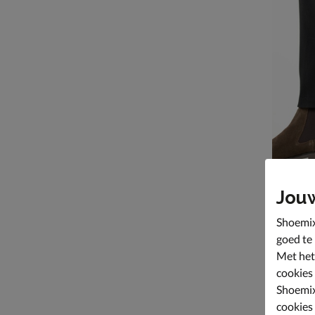
Jou
Haboob
Shoemix
Chelseabo
goed te
van € 14
10
149
,
99
Met het
cookies
Shoemix
cookies