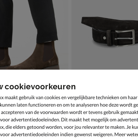
w cookievoorkeuren
 Jomma
Nelson
x maakt gebruik van cookies en vergelijkbare technieken om haar
ots - bruin
Riem - bruin
 kunnen laten functioneren en om te analyseren hoe deze wordt ge
9,99 voor € 104,99
€ 49,99
4
,
49
,
99
99
 accepteren van de voorwaarden wordt er tevens gebruik gemaak
 voor advertentiedoeleinden. Dit maakt het mogelijk om advertent
x, die elders getoond worden, voor jou relevanter te maken. Je ku
 voor advertentiedoeleinden indien gewenst weigeren. Meer wete