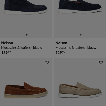
Nelson
Nelson
Mocassins & loafers - blauw
Mocassins & loafers - blauw
€ 139,99
€ 129,99
139
,
129
,
99
99