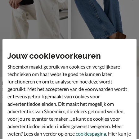
Jouw cookievoorkeuren
Shoemixx maakt gebruik van cookies en vergelijkbare
technieken om haar website goed te kunnen laten
functioneren en om te analyseren hoe deze wordt
Nelson
Nelson
gebruikt. Met het accepteren van de voorwaarden wordt
Mocassins & loafers - cognac
Mocassins & loafers - cognac
van € 129,99 voor € 90,99
€ 139,99
90
,
139
,
99
99
er tevens gebruik gemaakt van cookies voor
129
,
99
advertentiedoeleinden. Dit maakt het mogelijk om
advertenties van Shoemixx, die elders getoond worden,
voor jou relevanter te maken. Je kunt de cookies voor
advertentiedoeleinden indien gewenst weigeren. Meer
weten? Lees dan verder op onze
cookiespagina
. Hier kun je