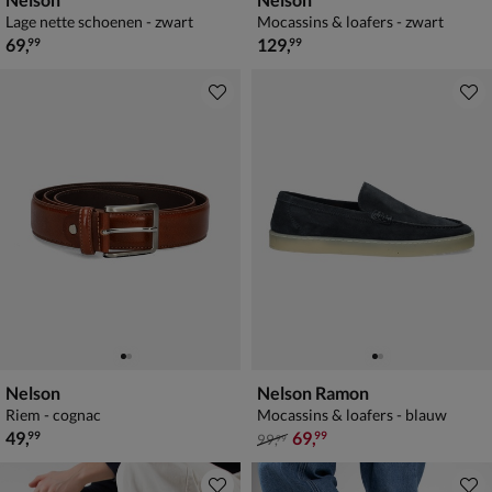
Lage nette schoenen - zwart
Mocassins & loafers - zwart
€ 69,99
€ 129,99
69
,
129
,
99
99
Nelson
Nelson Ramon
Riem - cognac
Mocassins & loafers - blauw
€ 49,99
van € 99,99 voor € 69,99
49
,
69
,
99
99
99
,
99