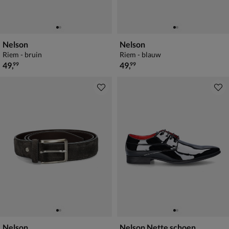
Nelson
Nelson
Riem - bruin
Riem - blauw
€ 49,99
€ 49,99
49
,
49
,
99
99
Nelson
Nelson Nette schoen