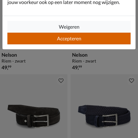
jouw voorkeur ook op een later moment nog wijzigen.
Weigeren
Accepteren
Nelson
Nelson
Riem - zwart
Riem - zwart
€ 49,99
€ 49,99
49
,
49
,
99
99