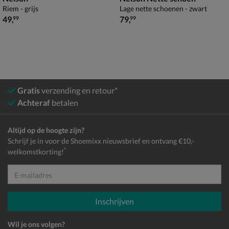
Riem - grijs
Lage nette schoenen - zwart
€ 49,99
€ 79,99
49
,
79
,
99
99
Gratis
verzending en retour*
Achteraf
betalen
Altijd op de hoogte zijn?
Schrijf je in voor de Shoemixx nieuwsbrief en ontvang €10,-
*
welkomstkorting!
E-mailadres
Inschrijven
Wil je ons volgen?