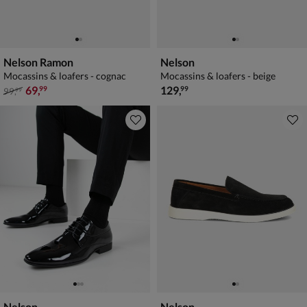
Nelson Ramon
Nelson
Mocassins & loafers - cognac
Mocassins & loafers - beige
van € 99,99 voor € 69,99
€ 129,99
69
,
129
,
99
99
99
,
99
Nelson
Nelson