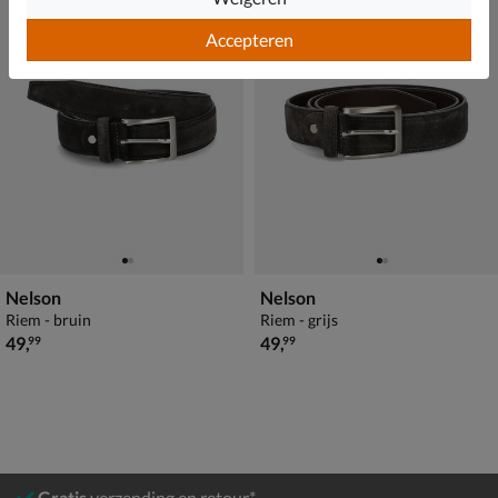
Accepteren
Nelson
Nelson
Riem - bruin
Riem - grijs
€ 49,99
€ 49,99
49
,
49
,
99
99
Gratis
verzending en retour*