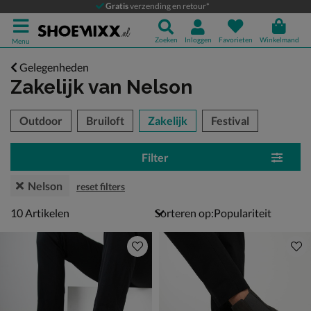
Gratis
verzending en retour*
Zoeken
Inloggen
Favorieten
Winkelmand
Menu
Gelegenheden
Zakelijk
van Nelson
tegorieën over
Outdoor
Bruiloft
Zakelijk
Festival
Filter
Nelson
reset filters
10 artikelen
10
Artikelen
Sorteren op: