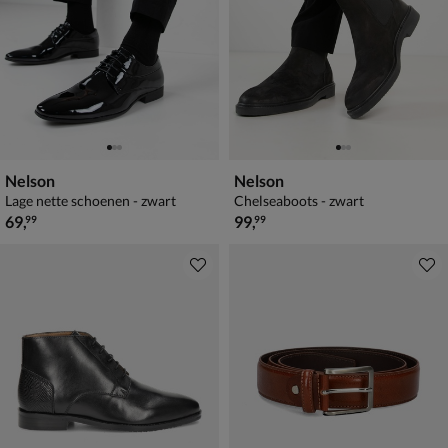
Nelson
Nelson
Lage nette schoenen - zwart
Chelseaboots - zwart
€ 69,99
€ 99,99
69
,
99
,
99
99