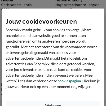
Chelseaboots - bruin
Hoge nette schoenen - cognac
€ 99,99
van € 129,99 voor € 90,99
99
,
90
,
99
99
129
,
99
Jouw cookievoorkeuren
Shoemixx maakt gebruik van cookies en vergelijkbare
technieken om haar website goed te kunnen laten
functioneren en om te analyseren hoe deze wordt
gebruikt. Met het accepteren van de voorwaarden wordt
er tevens gebruik gemaakt van cookies voor
advertentiedoeleinden. Dit maakt het mogelijk om
advertenties van Shoemixx, die elders getoond worden,
voor jou relevanter te maken. Je kunt de cookies voor
advertentiedoeleinden indien gewenst weigeren. Meer
weten? Lees dan verder op onze
cookiespagina
. Hier kun je
Nelson
Nelson
jouw voorkeur ook op een later moment nog wijzigen.
Riem - zwart
Riem - zwart
€ 49,99
€ 49,99
49
,
49
,
99
99
Weigeren