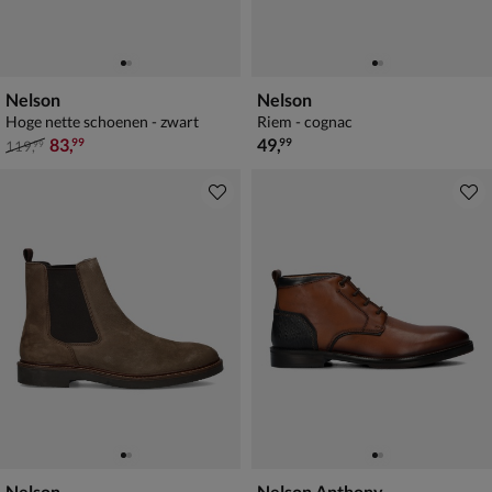
Nelson
Nelson
Hoge nette schoenen - zwart
Riem - cognac
van € 119,99 voor € 83,99
€ 49,99
83
,
49
,
99
99
119
,
99
Nelson
Nelson Anthony