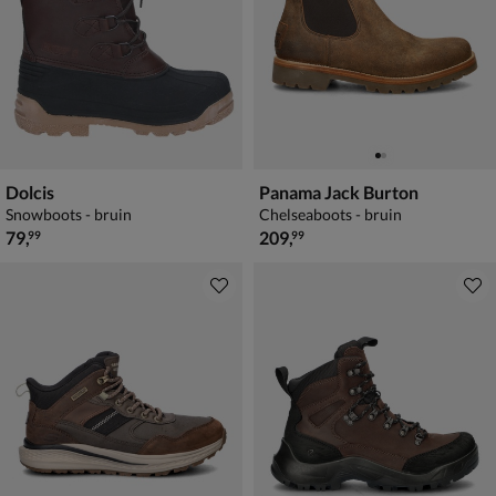
Dolcis
Panama Jack Burton
Snowboots - bruin
Chelseaboots - bruin
€ 79,99
€ 209,99
79
,
209
,
99
99