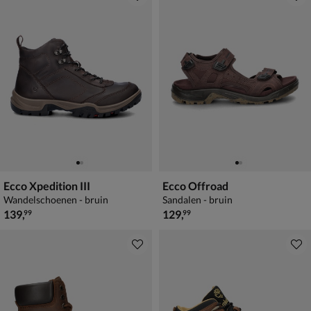
Ecco Xpedition III
Ecco Offroad
Wandelschoenen - bruin
Sandalen - bruin
€ 139,99
€ 129,99
139
,
129
,
99
99