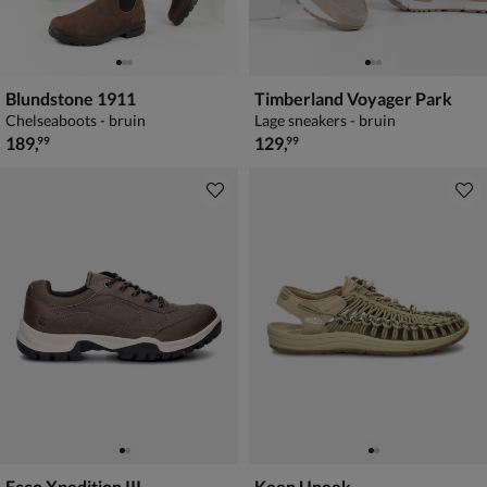
Blundstone 1911
Timberland Voyager Park
Chelseaboots - bruin
Lage sneakers - bruin
€ 189,99
€ 129,99
189
,
129
,
99
99
Ecco Xpedition III
Keen Uneek