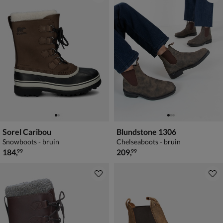
Sorel Caribou
Blundstone 1306
Snowboots - bruin
Chelseaboots - bruin
€ 184,99
€ 209,99
184
,
209
,
99
99