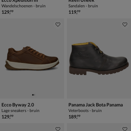
Wandelschoenen - bruin
Sandalen - bruin
€ 129,99
€ 119,99
129
,
119
,
99
99
Ecco Byway 2.0
Panama Jack Bota Panama
Lage sneakers - bruin
Veterboots - bruin
€ 129,99
€ 189,99
129
,
189
,
99
99