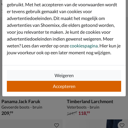
gebruikt. Met het accepteren van de voorwaarden wordt
Veterboots - bruin
Gevoerde boots - bruin
€ 199,99
€ 209,99
199
,
209
,
99
99
er tevens gebruik gemaakt van cookies voor
advertentiedoeleinden. Dit maakt het mogelijk om
advertenties van Shoemixx, die elders getoond worden,
voor jou relevanter te maken. Je kunt de cookies voor
advertentiedoeleinden indien gewenst weigeren. Meer
weten? Lees dan verder op onze
cookiespagina
. Hier kun je
jouw voorkeur ook op een later moment nog wijzigen.
Weigeren
Accepteren
Panama Jack Faruk
Timberland Larchmont
Gevoerde boots - bruin
Veterboots - bruin
€ 209,99
van € 169,99 voor € 118,99
209
,
118
,
99
99
169
,
99