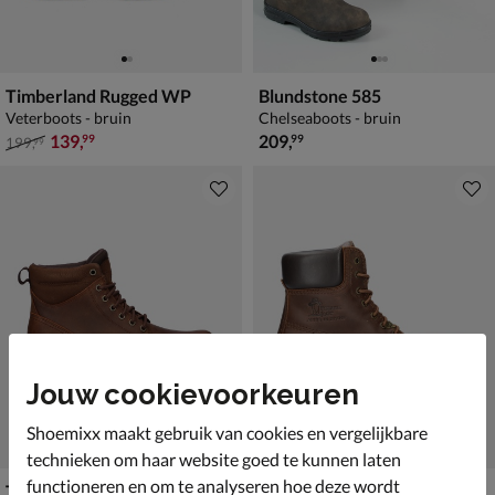
Timberland Rugged WP
Blundstone 585
Veterboots - bruin
Chelseaboots - bruin
van € 199,99 voor € 139,99
€ 209,99
139
,
209
,
99
99
199
,
99
Jouw cookievoorkeuren
Shoemixx maakt gebruik van cookies en vergelijkbare
technieken om haar website goed te kunnen laten
functioneren en om te analyseren hoe deze wordt
Timberland Britton Road
Panama Jack Panama 03