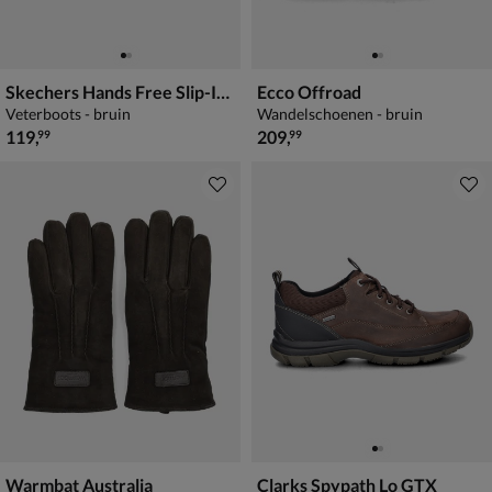
Skechers Hands Free Slip-Ins Slade
Ecco Offroad
Veterboots - bruin
Wandelschoenen - bruin
€ 119,99
€ 209,99
119
,
209
,
99
99
Warmbat Australia
Clarks Spypath Lo GTX