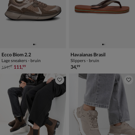
Ecco Biom 2.2
Havaianas Brasil
Lage sneakers - bruin
Slippers - bruin
van € 159,99 voor € 111,99
€ 34,99
111
,
34
,
99
99
159
,
99