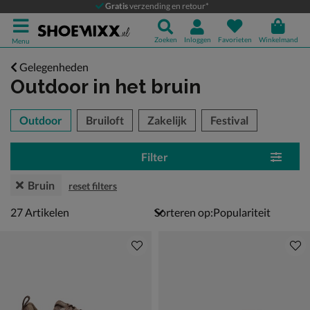
Gratis
verzending en retour*
Zoeken
Inloggen
Favorieten
Winkelmand
Menu
Gelegenheden
Outdoor
in het bruin
tegorieën over
Outdoor
Bruiloft
Zakelijk
Festival
Filter
Bruin
reset filters
27 artikelen
27
Artikelen
Sorteren op: