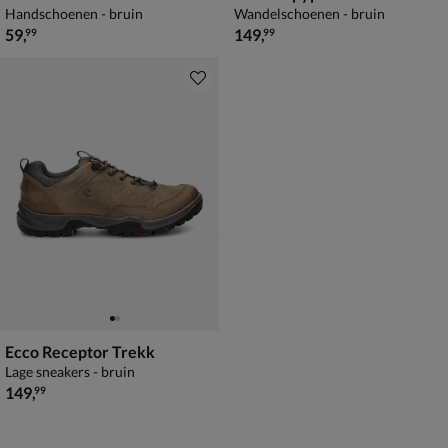
Handschoenen - bruin
Wandelschoenen - bruin
€ 59,99
€ 149,99
59
,
149
,
99
99
Ecco Receptor Trekk
Lage sneakers - bruin
€ 149,99
149
,
99