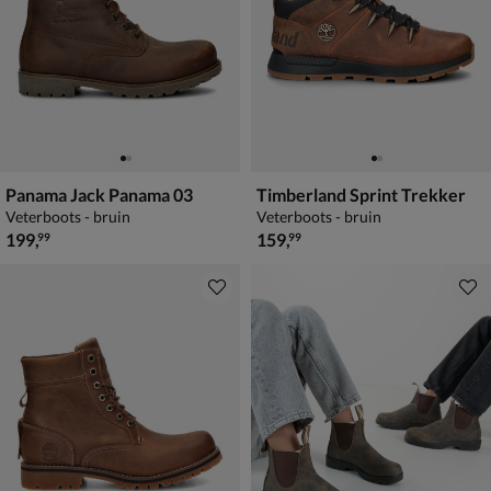
Panama Jack Panama 03
Timberland Sprint Trekker
Veterboots - bruin
Veterboots - bruin
€ 199,99
€ 159,99
199
,
159
,
99
99