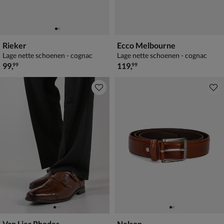
Rieker
Ecco Melbourne
Lage nette schoenen - cognac
Lage nette schoenen - cognac
€ 99,99
€ 119,99
99
,
119
,
99
99
Van Lier Rhodes
Nelson