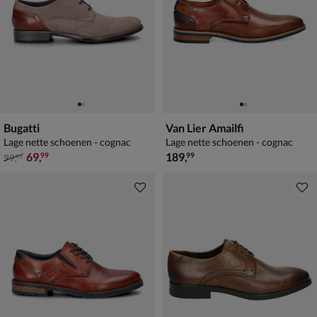
Bugatti
Van Lier Amailfi
Lage nette schoenen - cognac
Lage nette schoenen - cognac
van € 99,99 voor € 69,99
€ 189,99
69
,
189
,
99
99
99
,
99