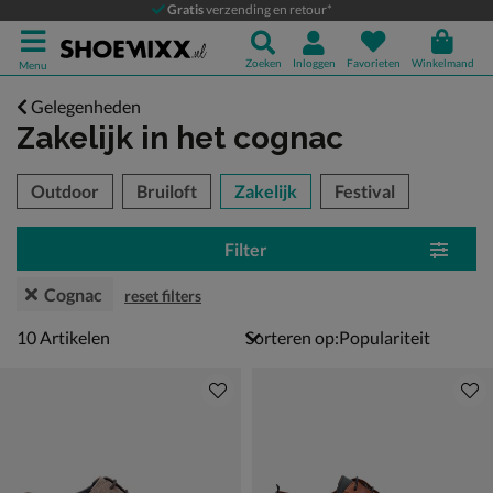
Gratis
verzending en retour*
Zoeken
Inloggen
Favorieten
Winkelmand
Menu
Gelegenheden
Zakelijk
in het cognac
tegorieën over
Outdoor
Bruiloft
Zakelijk
Festival
Filter
Cognac
reset filters
10 artikelen
10
Artikelen
Sorteren op: