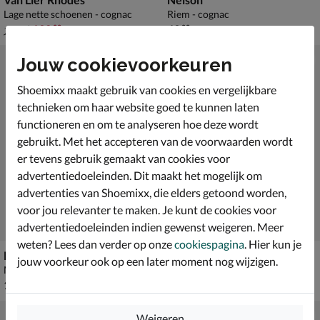
Lage nette schoenen - cognac
Riem - cognac
van € 189,99 voor € 132,99
€ 49,99
132
,
49
,
99
99
189
,
99
Jouw cookievoorkeuren
Shoemixx maakt gebruik van cookies en vergelijkbare
technieken om haar website goed te kunnen laten
functioneren en om te analyseren hoe deze wordt
gebruikt. Met het accepteren van de voorwaarden wordt
er tevens gebruik gemaakt van cookies voor
advertentiedoeleinden. Dit maakt het mogelijk om
advertenties van Shoemixx, die elders getoond worden,
voor jou relevanter te maken. Je kunt de cookies voor
advertentiedoeleinden indien gewenst weigeren. Meer
weten? Lees dan verder op onze
cookiespagina
. Hier kun je
Ecco Helsinki 2
Van Lier Amailfi
jouw voorkeur ook op een later moment nog wijzigen.
Mocassins & loafers - cognac
Hoge nette schoenen - cognac
€ 149,99
€ 199,99
149
,
199
,
99
99
Weigeren