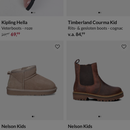
Kipling Hella
Timberland Courma Kid
Veterboots - roze
Rits- & gesloten boots - cognac
van € 99,99 voor € 69,99
vanaf € 84,99
69
,
v.a.
84
,
99
99
99
,
99
Nelson Kids
Nelson Kids