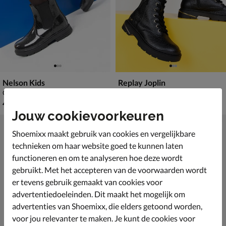
Nelson Kids
Replay Joplin
Chelseaboots - zwart
Veterboots - zwart
€ 49,99
van € 99,99 vanaf € 62,99
49
,
v.a.
62
,
99
99
99
,
99
Jouw cookievoorkeuren
Shoemixx maakt gebruik van cookies en vergelijkbare
technieken om haar website goed te kunnen laten
functioneren en om te analyseren hoe deze wordt
gebruikt. Met het accepteren van de voorwaarden wordt
er tevens gebruik gemaakt van cookies voor
advertentiedoeleinden. Dit maakt het mogelijk om
advertenties van Shoemixx, die elders getoond worden,
voor jou relevanter te maken. Je kunt de cookies voor