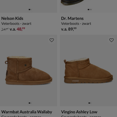
Nelson Kids
Dr. Martens
Veterboots - zwart
Veterboots - zwart
van € 74,99 vanaf € 48,99
vanaf € 89,99
v.a.
48
,
v.a.
89
,
99
99
74
,
99
Warmbat Australia Wallaby
Vingino Ashley Low
Gevoerde boots - cognac
Gevoerde boots - cognac