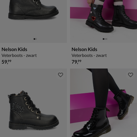
Nelson Kids
Nelson Kids
Veterboots - zwart
Veterboots - zwart
€ 59,99
€ 79,99
59
,
79
,
99
99