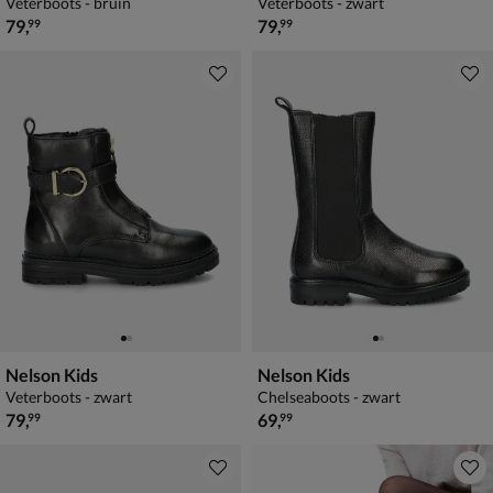
Veterboots - bruin
Veterboots - zwart
€ 79,99
€ 79,99
79
,
79
,
99
99
Nelson Kids
Nelson Kids
Veterboots - zwart
Chelseaboots - zwart
€ 79,99
€ 69,99
79
,
69
,
99
99