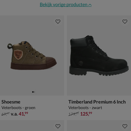
Bekijk vorige producten
Shoesme
Timberland Premium 6 Inch
Veterboots - groen
Veterboots - zwart
van € 69,99 vanaf € 41,99
van € 179,99 voor € 125,99
v.a.
41
,
125
,
99
99
69
,
179
,
99
99