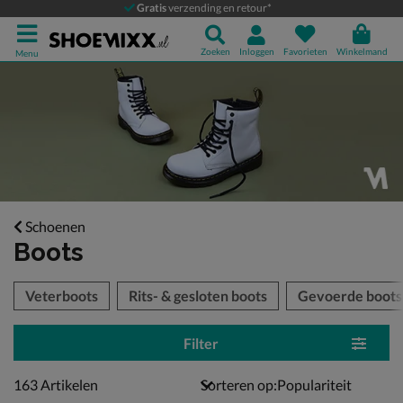
Gratis
verzending en retour*
Zoeken
Inloggen
Favorieten
Winkelmand
Menu
Schoenen
Boots
tegorieën over
Veterboots
Rits- & gesloten boots
Gevoerde boots
Filter
163 artikelen
163
Artikelen
Sorteren op: