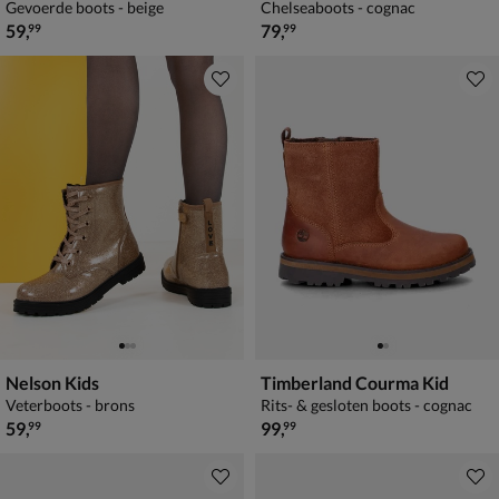
Gevoerde boots - beige
Chelseaboots - cognac
€ 59,99
€ 79,99
59
,
79
,
99
99
Nelson Kids
Timberland Courma Kid
Veterboots - brons
Rits- & gesloten boots - cognac
€ 59,99
€ 99,99
59
,
99
,
99
99