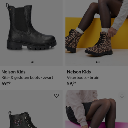
Nelson Kids
Nelson Kids
Rits- & gesloten boots - zwart
Veterboots - bruin
€ 69,99
€ 59,99
69
,
59
,
99
99