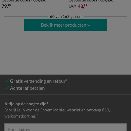
€ 79,99
van € 69,99 voor € 48,99
79
,
48
,
99
99
69
,
99
60
van
163 gezien
Bekijk meer producten
Gratis
verzending en retour*
Achteraf
betalen
Altijd op de hoogte zijn?
Schrijf je in voor de Shoemixx nieuwsbrief en ontvang €10,-
*
welkomstkorting!