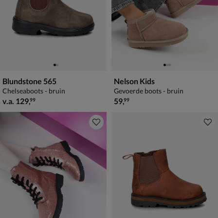
Blundstone 565
Nelson Kids
Chelseaboots - bruin
Gevoerde boots - bruin
vanaf € 129,99
€ 59,99
v.a.
129
,
59
,
99
99