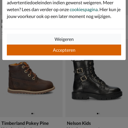
advertentiedoeleinden indien gewenst weigeren. Meer
weten? Lees dan verder op onze
cookiespagina
. Hier kun je
jouw voorkeur ook op een later moment nog wijzigen.
Blundstone 2593
Dr. Martens 1460 T
Chelseaboots - beige
Veterboots - zwart
€ 129,99
vanaf € 89,99
129
,
v.a.
89
,
99
99
Weigeren
Accepteren
Timberland Pokey Pine
Nelson Kids