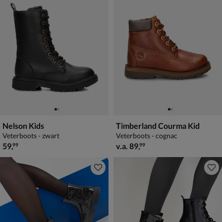
Nelson Kids
Timberland Courma Kid
Veterboots - zwart
Veterboots - cognac
€ 59,99
vanaf € 89,99
59
,
v.a.
89
,
99
99