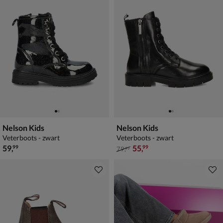
Nelson Kids
Nelson Kids
Veterboots - zwart
Veterboots - zwart
€ 59,99
van € 79,99 voor € 55,99
59
,
55
,
99
99
79
,
99