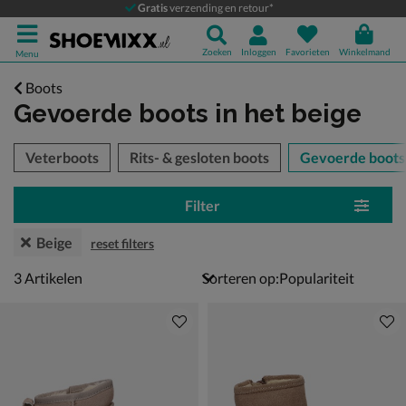
Gratis
verzending en retour*
Zoeken
Inloggen
Favorieten
Winkelmand
Menu
Boots
Gevoerde boots
in het beige
tegorieën over
Veterboots
Rits- & gesloten boots
Gevoerde boots
Filter
Beige
reset filters
3 artikelen
3
Artikelen
Sorteren op: