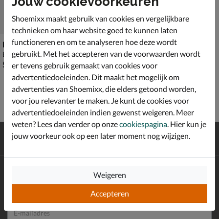
Jouw cookievoorkeuren
Shoemixx maakt gebruik van cookies en vergelijkbare
technieken om haar website goed te kunnen laten
functioneren en om te analyseren hoe deze wordt
Nelson Kids
gebruikt. Met het accepteren van de voorwaarden wordt
Babyschoenen - beige
€ 59,99
59
,
99
er tevens gebruik gemaakt van cookies voor
advertentiedoeleinden. Dit maakt het mogelijk om
advertenties van Shoemixx, die elders getoond worden,
voor jou relevanter te maken. Je kunt de cookies voor
advertentiedoeleinden indien gewenst weigeren. Meer
weten? Lees dan verder op onze
cookiespagina
. Hier kun je
Gratis
verzending en retour*
jouw voorkeur ook op een later moment nog wijzigen.
Achteraf
betalen
Altijd op de hoogte zijn?
Weigeren
Schrijf je in voor de Shoemixx nieuwsbrief en ontvang €10,-
*
welkomstkorting!
Accepteren