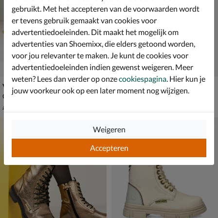
gebruikt. Met het accepteren van de voorwaarden wordt
er tevens gebruik gemaakt van cookies voor
advertentiedoeleinden. Dit maakt het mogelijk om
advertenties van Shoemixx, die elders getoond worden,
voor jou relevanter te maken. Je kunt de cookies voor
advertentiedoeleinden indien gewenst weigeren. Meer
weten? Lees dan verder op onze
cookiespagina
. Hier kun je
Vingino Sofia Low
Vingino Raoul Mid
jouw voorkeur ook op een later moment nog wijzigen.
Gevoerde boots - cognac
Hoge sneakers - blauw
van € 69,99 voor € 48,99
van € 84,99 vanaf € 55,99
48
,
v.a.
55
,
99
99
69
,
84
,
99
99
Weigeren
Accepteren