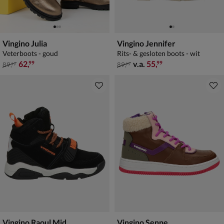
Vingino Julia
Vingino Jennifer
Veterboots - goud
Rits- & gesloten boots - wit
van € 89,99 voor € 62,99
van € 89,99 vanaf € 55,99
62
,
v.a.
55
,
99
99
89
,
89
,
99
99
Vingino Raoul Mid
Vingino Senne