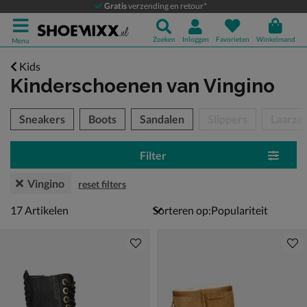
Gratis
verzending en retour*
Zoeken
Inloggen
Favorieten
Winkelmand
Menu
Kids
Kinderschoenen
van Vingino
tegorieën over
Sneakers
Boots
Sandalen
Slippers
Laarze
Filter
Vingino
reset filters
17 artikelen
17
Artikelen
Sorteren op: