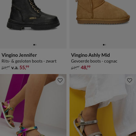
Vingino Jennifer
Vingino Ashly Mid
Rits- & gesloten boots - zwart
Gevoerde boots - cognac
van € 89,99 vanaf € 55,99
van € 69,99 voor € 48,99
v.a.
55
,
48
,
99
99
89
,
69
,
99
99