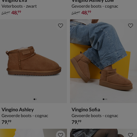
Veterboots - zwart
Gevoerde boots - cognac
van € 69,99 voor € 48,99
van € 69,99 voor € 48,99
48
,
48
,
99
99
69
,
69
,
99
99
Vingino Ashley
Vingino Sofia
Gevoerde boots - cognac
Gevoerde boots - cognac
€ 79,99
€ 79,99
79
,
79
,
99
99