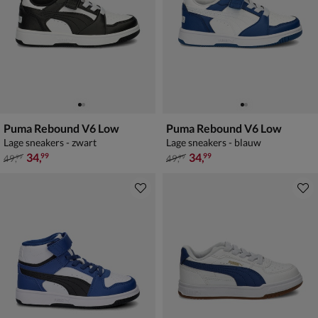
Puma Rebound V6 Low
Puma Rebound V6 Low
Lage sneakers - zwart
Lage sneakers - blauw
van € 49,99 voor € 34,99
van € 49,99 voor € 34,99
34
,
34
,
99
99
49
,
49
,
99
99