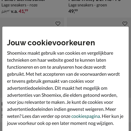
Lage sneakers - roze
Lage sneakers - groen
van € 69,99 vanaf € 41,99
€ 49,99
v.a.
41
,
49
,
99
99
69
,
99
Jouw cookievoorkeuren
Shoemixx maakt gebruik van cookies en vergelijkbare
technieken om haar website goed te kunnen laten
functioneren en om te analyseren hoe deze wordt
gebruikt. Met het accepteren van de voorwaarden wordt
er tevens gebruik gemaakt van cookies voor
advertentiedoeleinden. Dit maakt het mogelijk om
advertenties van Shoemixx, die elders getoond worden,
voor jou relevanter te maken. Je kunt de cookies voor
Puma Rebound V6 Low
Puma Rebound V6 Low
advertentiedoeleinden indien gewenst weigeren. Meer
Lage sneakers - zwart
Lage sneakers - grijs
€ 59,99
van € 59,99 voor € 41,99
59
,
41
,
99
99
weten? Lees dan verder op onze
cookiespagina
. Hier kun je
59
,
99
jouw voorkeur ook op een later moment nog wijzigen.