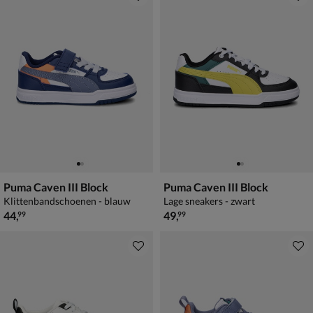
Puma Caven III Block
Puma Caven III Block
Klittenbandschoenen - blauw
Lage sneakers - zwart
€ 44,99
€ 49,99
44
,
49
,
99
99