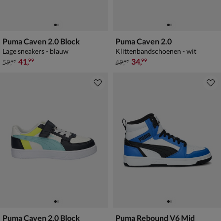
Puma Caven 2.0 Block
Puma Caven 2.0
Lage sneakers - blauw
Klittenbandschoenen - wit
van € 59,99 voor € 41,99
van € 49,99 voor € 34,99
41
,
34
,
99
99
59
,
49
,
99
99
Puma Caven 2.0 Block
Puma Rebound V6 Mid