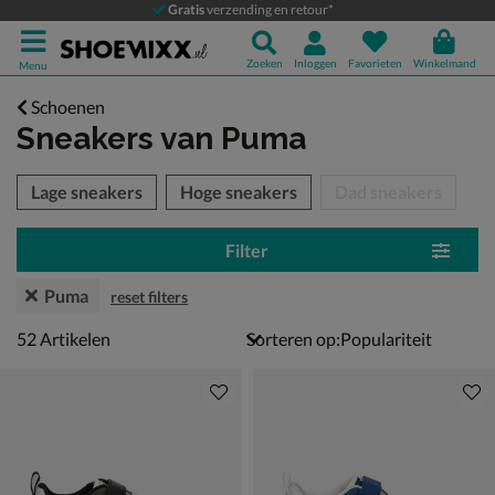
Gratis
verzending en retour*
Zoeken
Inloggen
Favorieten
Winkelmand
Menu
Schoenen
Sneakers
van Puma
tegorieën over
Lage sneakers
Hoge sneakers
Dad sneakers
Filter
Puma
reset filters
52 artikelen
52
Artikelen
Sorteren op: