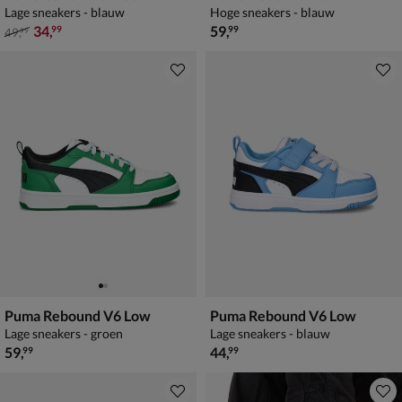
Lage sneakers - blauw
Hoge sneakers - blauw
van € 49,99 voor € 34,99
€ 59,99
34
,
59
,
99
99
49
,
99
Puma Rebound V6 Low
Puma Rebound V6 Low
Lage sneakers - groen
Lage sneakers - blauw
€ 59,99
€ 44,99
59
,
44
,
99
99