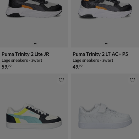
Puma Trinity 2 Lite JR
Puma Trinity 2 LT AC+ PS
Lage sneakers - zwart
Lage sneakers - zwart
€ 59,99
€ 49,99
59
,
49
,
99
99