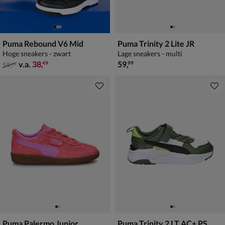
Puma Rebound V6 Mid
Puma Trinity 2 Lite JR
Hoge sneakers - zwart
Lage sneakers - multi
van € 59,99 vanaf € 38,49
€ 59,99
v.a.
38
,
59
,
49
99
59
,
99
Puma Palermo Junior
Puma Trinity 2 LT AC+ PS