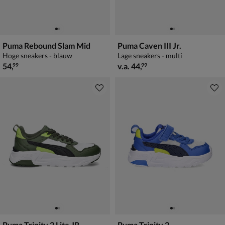
Puma Rebound Slam Mid
Puma Caven III Jr.
Hoge sneakers - blauw
Lage sneakers - multi
€ 54,99
vanaf € 44,99
54
,
v.a.
44
,
99
99
Puma Trinity 2 Lite JR
Puma Trinity 2