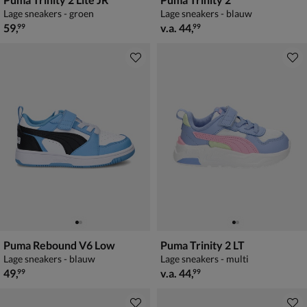
Lage sneakers - groen
Lage sneakers - blauw
€ 59,99
vanaf € 44,99
59
,
v.a.
44
,
99
99
Puma Rebound V6 Low
Puma Trinity 2 LT
Lage sneakers - blauw
Lage sneakers - multi
€ 49,99
vanaf € 44,99
49
,
v.a.
44
,
99
99