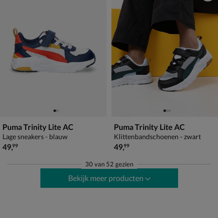
Puma Trinity Lite AC
Puma Trinity Lite AC
Lage sneakers - blauw
Klittenbandschoenen - zwart
€ 49,99
€ 49,99
49
,
49
,
99
99
30
van
52 gezien
Bekijk meer producten