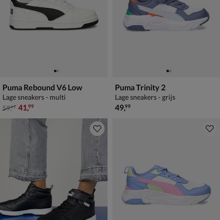
Puma Rebound V6 Low
Puma Trinity 2
Lage sneakers - multi
Lage sneakers - grijs
van € 59,99 voor € 41,99
€ 49,99
41
,
49
,
99
99
59
,
99