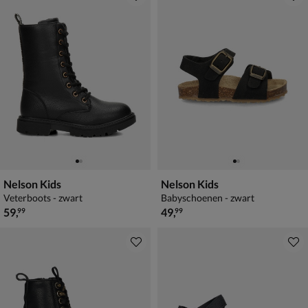
Nelson Kids
Nelson Kids
Veterboots - zwart
Babyschoenen - zwart
€ 59,99
€ 49,99
59
,
49
,
99
99