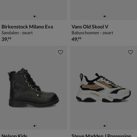
Birkenstock Milano Eva
Vans Old Skool V
Sandalen - zwart
Babyschoenen - zwart
€ 39,99
€ 49,99
39
,
49
,
99
99
Nelson Kids
Steve Madden J Possession