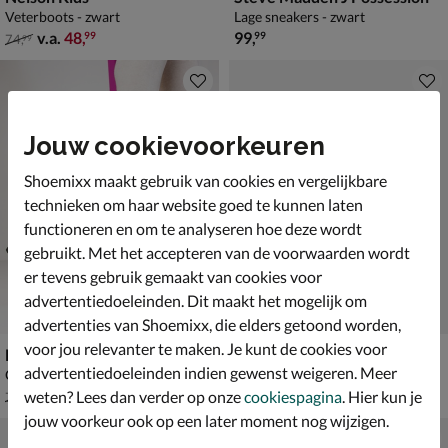
Veterboots - zwart
Lage sneakers - zwart
van € 74,99 vanaf € 48,99
€ 99,99
v.a.
48
,
99
,
99
99
74
,
99
Jouw cookievoorkeuren
Shoemixx maakt gebruik van cookies en vergelijkbare
technieken om haar website goed te kunnen laten
functioneren en om te analyseren hoe deze wordt
gebruikt. Met het accepteren van de voorwaarden wordt
er tevens gebruik gemaakt van cookies voor
advertentiedoeleinden. Dit maakt het mogelijk om
advertenties van Shoemixx, die elders getoond worden,
voor jou relevanter te maken. Je kunt de cookies voor
Nelson Kids
Nelson Kids
advertentiedoeleinden indien gewenst weigeren. Meer
Cowboylaarzen - zwart
Rits- & gesloten boots - zwart
van € 74,99 voor € 52,49
van € 69,99 voor € 48,99
52
,
48
,
49
99
weten? Lees dan verder op onze
cookiespagina
. Hier kun je
74
,
69
,
99
99
jouw voorkeur ook op een later moment nog wijzigen.