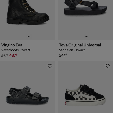
Vingino Eva
Teva Original Universal
Veterboots - zwart
Sandalen - zwart
van € 69,99 voor € 48,99
€ 54,99
48
,
54
,
99
99
69
,
99