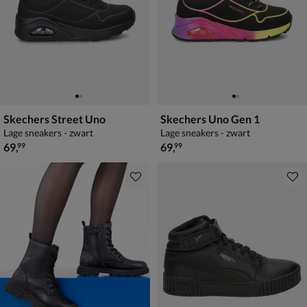
Skechers Street Uno
Skechers Uno Gen 1
Lage sneakers - zwart
Lage sneakers - zwart
€ 69,99
€ 69,99
69
,
69
,
99
99