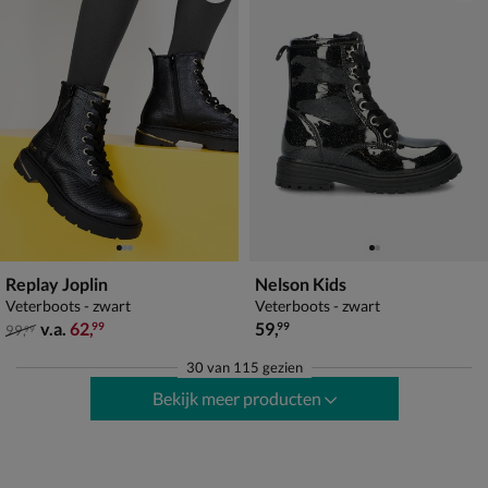
Replay Joplin
Nelson Kids
Veterboots - zwart
Veterboots - zwart
van € 99,99 vanaf € 62,99
€ 59,99
v.a.
62
,
59
,
99
99
99
,
99
30
van
115 gezien
Bekijk meer producten