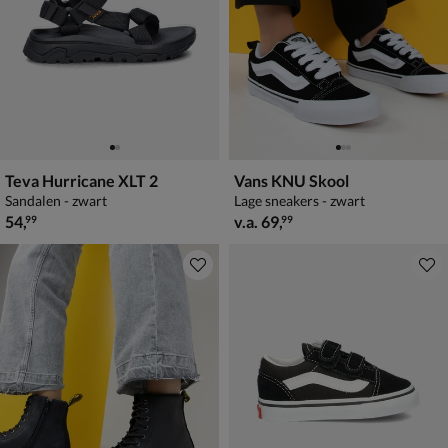
Teva Hurricane XLT 2
Vans KNU Skool
Sandalen - zwart
Lage sneakers - zwart
€ 54,99
vanaf € 69,99
54
,
v.a.
69
,
99
99