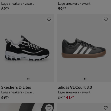
Lage sneakers - zwart
Lage sneakers - zwart
€ 69,99
€ 59,99
69
,
59
,
99
99
Skechers D'Lites
adidas VL Court 3.0
Lage sneakers - zwart
Lage sneakers - zwart
€ 69,99
van € 59,99 voor € 41,99
69
,
41
,
99
99
59
,
99