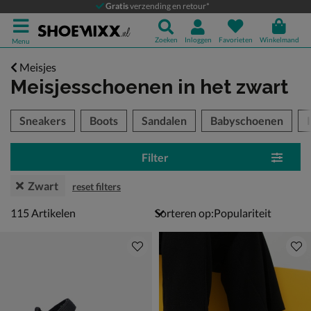
Gratis
verzending en retour*
Zoeken
Inloggen
Favorieten
Winkelmand
Menu
Meisjes
Meisjesschoenen
in het zwart
tegorieën over
Sneakers
Boots
Sandalen
Babyschoenen
Filter
Zwart
reset filters
115 artikelen
115
Artikelen
Sorteren op: