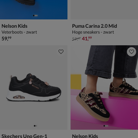
Nelson Kids
Puma Carina 2.0 Mid
Veterboots - zwart
Hoge sneakers - zwart
€ 59,99
van € 59,99 voor € 41,99
59
,
41
,
99
99
59
,
99
Skechers Uno Gen-1
Nelson Kids