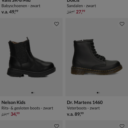
Babyschoenen - zwart
Sandalen - zwart
vanaf € 49,99
van € 39,99 voor € 27,99
v.a.
49
,
27
,
99
99
39
,
99
Nelson Kids
Dr. Martens 1460
Rits- & gesloten boots - zwart
Veterboots - zwart
van € 49,99 voor € 34,99
vanaf € 89,99
34
,
v.a.
89
,
99
99
49
,
99