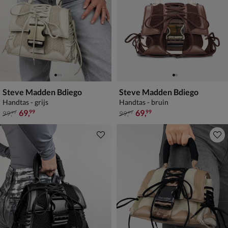
Steve Madden Bdiego
Steve Madden Bdiego
Handtas - grijs
Handtas - bruin
van € 99,99 voor € 69,99
van € 99,99 voor € 69,99
69
,
69
,
99
99
99
,
99
,
99
99