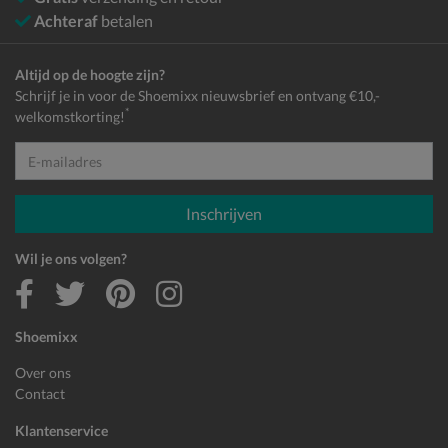
Achteraf
betalen
Altijd op de hoogte zijn?
Schrijf je in voor de Shoemixx nieuwsbrief en ontvang €10,-
*
welkomstkorting!
E-mailadres
Inschrijven
Wil je ons volgen?
Shoemixx
Over ons
Contact
Klantenservice