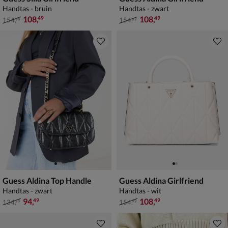
Handtas - bruin
Handtas - zwart
van € 154,99 voor € 108,49
van € 154,99 voor € 108,49
108
,
108
,
49
49
154
,
154
,
99
99
Guess Aldina Top Handle
Guess Aldina Girlfriend
Handtas - zwart
Handtas - wit
van € 134,99 voor € 94,49
van € 154,99 voor € 108,49
94
,
108
,
49
49
134
,
154
,
99
99