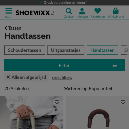
Gratis
verzending en retour*
Zoeken
Inloggen
Favorieten
Winkelmand
Menu
Tassen
Handtassen
tegorieën over
Schoudertassen
Uitgaanstasjes
Handtassen
S
Filter
Alleen afgeprijsd
reset filters
20 artikelen
20
Artikelen
Sorteren op: