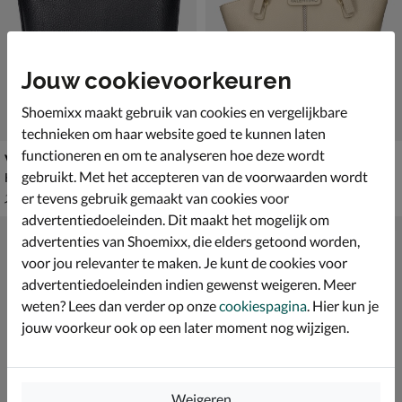
Jouw cookievoorkeuren
Shoemixx maakt gebruik van cookies en vergelijkbare
technieken om haar website goed te kunnen laten
functioneren en om te analyseren hoe deze wordt
Valentino Fall Re
Valentino Hybris Re
gebruikt. Met het accepteren van de voorwaarden wordt
Handtas - zwart
Handtas - ecru
van € 139,99 voor € 97,99
van € 149,99 voor € 104,99
97
,
104
,
99
99
er tevens gebruik gemaakt van cookies voor
139
,
149
,
99
99
advertentiedoeleinden. Dit maakt het mogelijk om
advertenties van Shoemixx, die elders getoond worden,
voor jou relevanter te maken. Je kunt de cookies voor
advertentiedoeleinden indien gewenst weigeren. Meer
weten? Lees dan verder op onze
cookiespagina
. Hier kun je
jouw voorkeur ook op een later moment nog wijzigen.
Weigeren