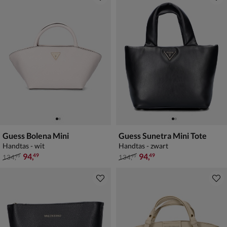
Guess Bolena Mini
Guess Sunetra Mini Tote
Handtas - wit
Handtas - zwart
van € 134,99 voor € 94,49
van € 134,99 voor € 94,49
94
,
94
,
49
49
134
,
134
,
99
99