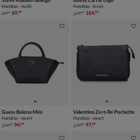
Handtas - multi
Handtas - bruin
van € 99,99 voor € 69,99
van € 149,99 voor € 104,99
69
,
104
,
99
99
99
,
149
,
99
99
Guess Bolena Mini
Valentino Zero Re Pochette
Handtas - zwart
Handtas - zwart
van € 134,99 voor € 94,49
van € 139,99 voor € 97,99
94
,
97
,
49
99
134
,
139
,
99
99