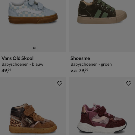
Vans Old Skool
Shoesme
Babyschoenen - blauw
Babyschoenen - groen
€ 49,99
vanaf € 79,99
49
,
v.a.
79
,
99
99