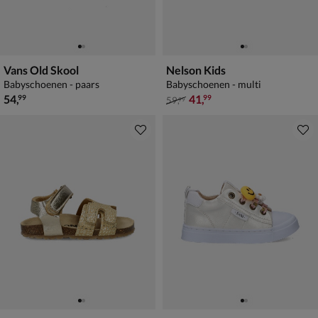
Vans Old Skool
Nelson Kids
Babyschoenen - paars
Babyschoenen - multi
€ 54,99
van € 59,99 voor € 41,99
54
,
41
,
99
99
59
,
99