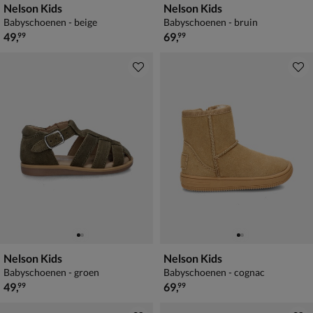
Nelson Kids
Nelson Kids
Babyschoenen - beige
Babyschoenen - bruin
€ 49,99
€ 69,99
49
,
69
,
99
99
Nelson Kids
Nelson Kids
Babyschoenen - groen
Babyschoenen - cognac
€ 49,99
€ 69,99
49
,
69
,
99
99