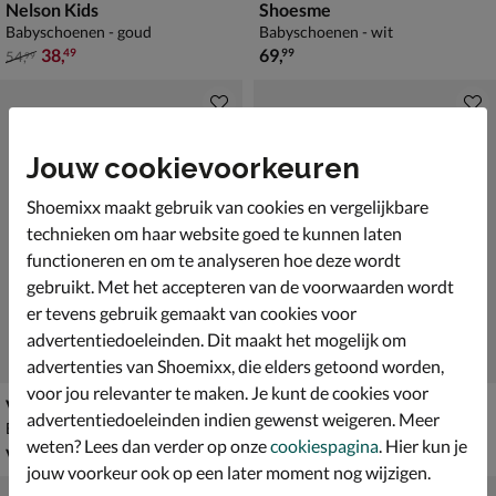
Nelson Kids
Shoesme
Babyschoenen - goud
Babyschoenen - wit
van € 54,99 voor € 38,49
€ 69,99
38
,
69
,
49
99
54
,
99
Jouw cookievoorkeuren
Shoemixx maakt gebruik van cookies en vergelijkbare
technieken om haar website goed te kunnen laten
functioneren en om te analyseren hoe deze wordt
gebruikt. Met het accepteren van de voorwaarden wordt
er tevens gebruik gemaakt van cookies voor
advertentiedoeleinden. Dit maakt het mogelijk om
advertenties van Shoemixx, die elders getoond worden,
voor jou relevanter te maken. Je kunt de cookies voor
Vans Sk8-Hi Reissue
Nelson Kids
advertentiedoeleinden indien gewenst weigeren. Meer
Babyschoenen - roze
Babyschoenen - bruin
weten? Lees dan verder op onze
cookiespagina
. Hier kun je
vanaf € 59,99
€ 59,99
v.a.
59
,
59
,
99
99
jouw voorkeur ook op een later moment nog wijzigen.