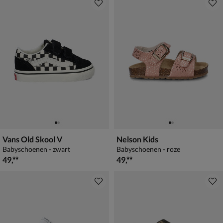
Vans Old Skool V
Nelson Kids
Babyschoenen - zwart
Babyschoenen - roze
€ 49,99
€ 49,99
49
,
49
,
99
99