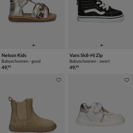
Nelson Kids
Vans Sk8-Hi Zip
Babyschoenen - goud
Babyschoenen - zwart
€ 49,99
€ 49,99
49
,
49
,
99
99