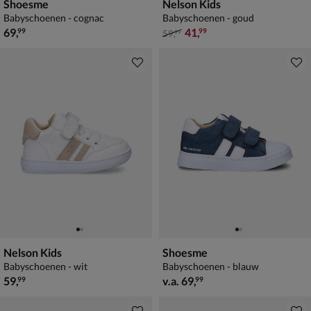
Shoesme
Nelson Kids
Babyschoenen - cognac
Babyschoenen - goud
€ 69,99
van € 59,99 voor € 41,99
69
,
41
,
99
99
59
,
99
Nelson Kids
Shoesme
Babyschoenen - wit
Babyschoenen - blauw
€ 59,99
vanaf € 69,99
59
,
v.a.
69
,
99
99