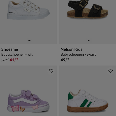
Shoesme
Nelson Kids
Babyschoenen - wit
Babyschoenen - zwart
van € 59,99 voor € 41,99
€ 49,99
41
,
49
,
99
99
59
,
99