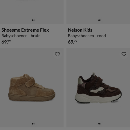
Shoesme Extreme Flex
Nelson Kids
Babyschoenen - bruin
Babyschoenen - rood
€ 69,99
€ 69,99
69
,
69
,
99
99