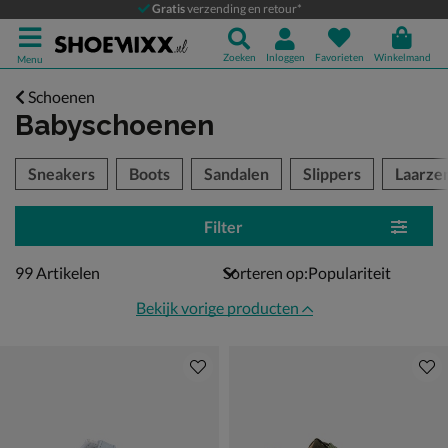
Gratis
verzending en retour*
Zoeken
Inloggen
Favorieten
Winkelmand
Menu
Schoenen
Babyschoenen
tegorieën over
Sneakers
Boots
Sandalen
Slippers
Laarze
Filter
99 artikelen
99
Artikelen
Sorteren op:
Bekijk vorige producten