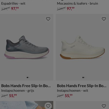
Espadrilles - wit
Mocassins & loafers - bruin
van € 139,99 voor € 97,99
van € 139,99 voor € 97,99
97
,
97
,
99
99
139
,
139
,
99
99
Bobs Hands Free Slip-In Bobs Squad
Bobs Hands Free Slip-In Bobs Squad
Instapschoenen - grijs
Instapschoenen - wit
van € 79,99 voor € 55,99
van € 79,99 voor € 55,99
55
,
55
,
99
99
79
,
79
,
99
99