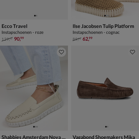
Ecco Travel
Ilse Jacobsen Tulip Platform
Instapschoenen - roze
Instapschoenen - cognac
van € 129,99 voor € 90,99
van € 89,99 voor € 62,99
90
,
62
,
99
99
129
,
89
,
99
99
Shabbies Amsterdam Nova Lofa
Vagabond Shoemakers Mika