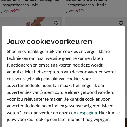
Instapschoenen - wit
Instapschoenen - bruin
van € 99,99 voor € 69,99
van € 89,99 voor € 62,99
69
,
62
,
99
99
99
,
89
,
99
99
Jouw cookievoorkeuren
Shoemixx maakt gebruik van cookies en vergelijkbare
technieken om haar website goed te kunnen laten
functioneren en om te analyseren hoe deze wordt
gebruikt. Met het accepteren van de voorwaarden wordt
er tevens gebruik gemaakt van cookies voor
advertentiedoeleinden. Dit maakt het mogelijk om
advertenties van Shoemixx, die elders getoond worden,
voor jou relevanter te maken. Je kunt de cookies voor
Shabbies Amsterdam Wilja
Skechers Hands Free Slip-Ins Ultra Flex 3.0
advertentiedoeleinden indien gewenst weigeren. Meer
Instapschoenen - beige
Instapschoenen - grijs
van € 169,99 voor € 118,99
van € 99,99 voor € 69,99
118
,
69
,
99
99
weten? Lees dan verder op onze
cookiespagina
. Hier kun je
169
,
99
,
99
99
jouw voorkeur ook op een later moment nog wijzigen.