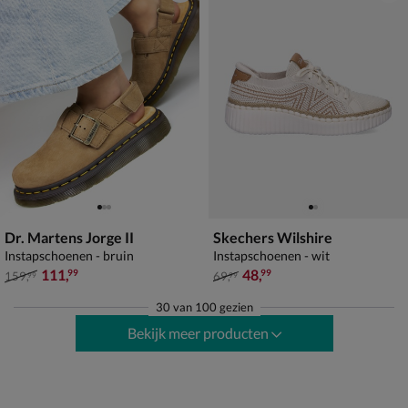
Dr. Martens Jorge II
Skechers Wilshire
Instapschoenen - bruin
Instapschoenen - wit
van € 159,99 voor € 111,99
van € 69,99 voor € 48,99
111
,
48
,
99
99
159
,
69
,
99
99
30
van
100 gezien
Bekijk meer producten