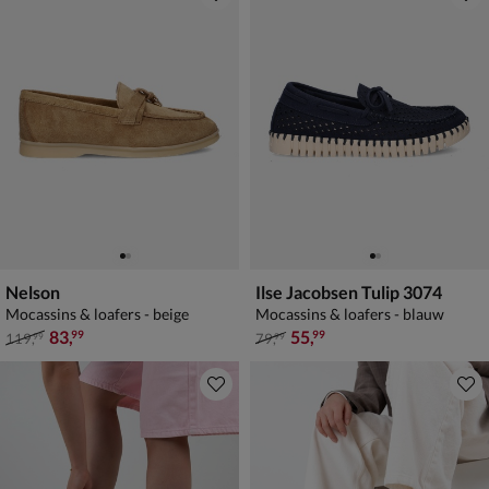
Nelson
Ilse Jacobsen Tulip 3074
Mocassins & loafers - beige
Mocassins & loafers - blauw
van € 119,99 voor € 83,99
van € 79,99 voor € 55,99
83
,
55
,
99
99
119
,
79
,
99
99