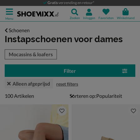
Gratis
verzending en retour*
Zoeken
Inloggen
Favorieten
Winkelmand
Menu
Schoenen
Instapschoenen voor dames
tegorieën over
Mocassins & loafers
Filter
Alleen afgeprijsd
reset filters
100 artikelen
100
Artikelen
Sorteren op: