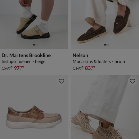
Dr. Martens Brookline
Nelson
Instapschoenen - beige
Mocassins & loafers - bruin
van € 139,99 voor € 97,99
van € 119,99 voor € 83,99
97
,
83
,
99
99
139
,
119
,
99
99