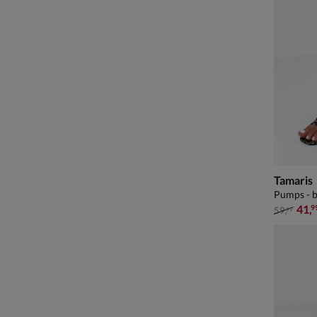
Tamaris
Pumps - b
van € 59
41
,
9
59
,
99