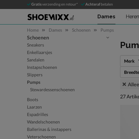
Gratis
verzending en retour*
Achteraf
betalen
Dames
Here
Home
Dames
Schoenen
Pumps
Schoenen
Sla categorieën over
Pum
Sneakers
Enkellaarsjes
Sandalen
Merk
Instapschoenen
Breedt
Slippers
Pumps
Allee
Stewardessenschoenen
27 artike
27
Artik
Boots
Laarzen
Espadrilles
Wandelschoenen
Ballerinas & instappers
Veterschoenen