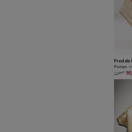
Fred de 
Pumps - r
van € 12
90
129
,
99