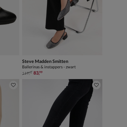
Steve Madden Smitten
Ballerinas & instappers - zwart
van € 119,99 voor € 83,99
83
,
99
119
,
99