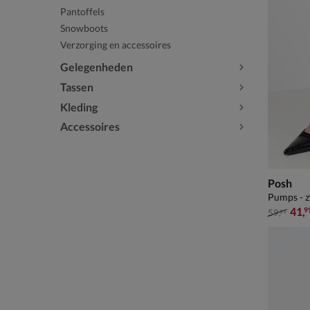
Pantoffels
Snowboots
Verzorging en accessoires
Gelegenheden
Tassen
Kleding
Accessoires
Posh
Pumps - 
van € 59
41
,
9
59
,
99