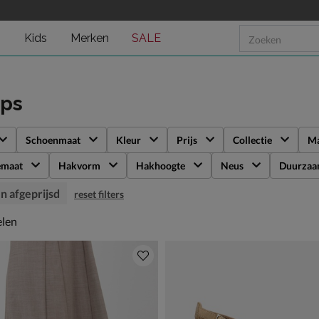
n
Kids
Merken
SALE
ps
Schoenmaat
Kleur
Prijs
Collectie
Ma
emaat
Hakvorm
Hakhoogte
Neus
Duurzaa
n afgeprijsd
reset filters
len
elen