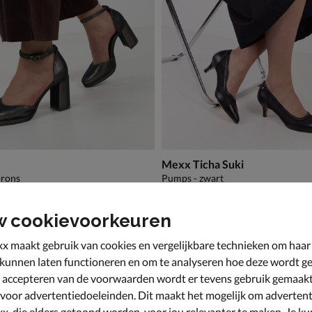
Mexx Ticha Suki
brons
Pumps - zwart
,99 voor € 48,99
van € 59,99 voor € 41,99
41
,
9
99
59
,
99
w cookievoorkeuren
x maakt gebruik van cookies en vergelijkbare technieken om haar
 kunnen laten functioneren en om te analyseren hoe deze wordt ge
 accepteren van de voorwaarden wordt er tevens gebruik gemaak
 voor advertentiedoeleinden. Dit maakt het mogelijk om advertent
x, die elders getoond worden, voor jou relevanter te maken. Je ku