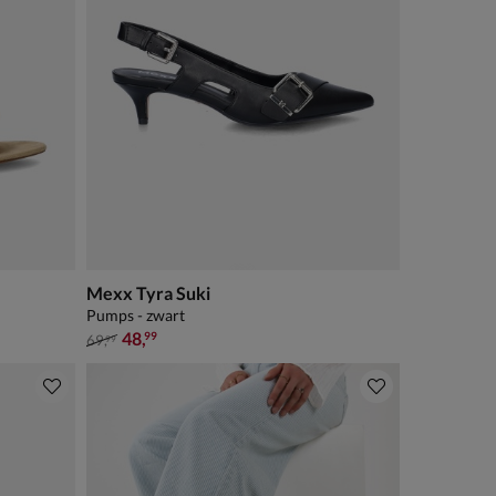
Mexx Tyra Suki
Pumps - zwart
van € 69,99 voor € 48,99
48
,
99
69
,
99