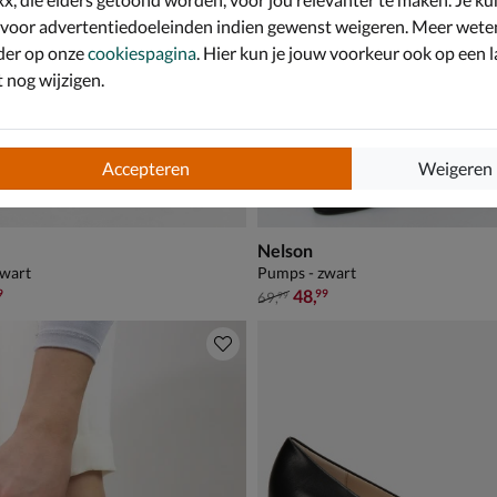
 voor advertentiedoeleinden indien gewenst weigeren. Meer wete
der op onze
cookiespagina
. Hier kun je jouw voorkeur ook op een l
nog wijzigen.
Accepteren
Weigeren
Nelson
zwart
Pumps - zwart
,99 voor € 48,99
van € 69,99 voor € 48,99
48
,
9
99
69
,
99