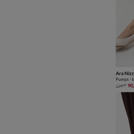
Ara Nizz
Pumps - b
van € 12
90
129
,
99