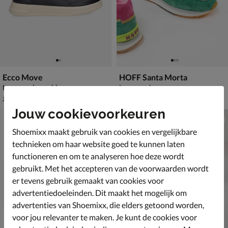
Ecco Move
HOFF Santa Morta
Lage sneakers - blauw
Lage sneakers - groen
van € 99,99 voor € 69,99
van € 109,99 voor € 76,99
69
,
76
,
99
99
99
,
109
,
99
99
Jouw cookievoorkeuren
Shoemixx maakt gebruik van cookies en vergelijkbare
technieken om haar website goed te kunnen laten
functioneren en om te analyseren hoe deze wordt
gebruikt. Met het accepteren van de voorwaarden wordt
er tevens gebruik gemaakt van cookies voor
advertentiedoeleinden. Dit maakt het mogelijk om
advertenties van Shoemixx, die elders getoond worden,
voor jou relevanter te maken. Je kunt de cookies voor