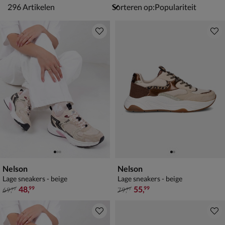
296 artikelen
296
Artikelen
Sorteren op:
Nelson
Nelson
Lage sneakers - beige
Lage sneakers - beige
van € 69,99 voor € 48,99
van € 79,99 voor € 55,99
48
,
55
,
99
99
69
,
79
,
99
99