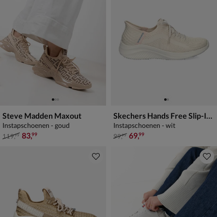
Steve Madden Maxout
Skechers Hands Free Slip-Ins Ultra Flex 3.0
Instapschoenen - goud
Instapschoenen - wit
van € 119,99 voor € 83,99
van € 99,99 voor € 69,99
83
,
69
,
99
99
119
,
99
,
99
99