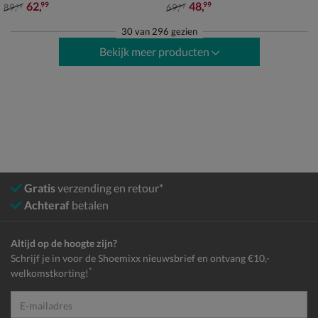
van € 89,99 voor € 62,99
van € 69,99 voor € 48,99
62
,
48
,
99
99
89
,
69
,
99
99
30
van
296 gezien
Bekijk meer producten
Gratis
verzending en retour*
Achteraf
betalen
Altijd op de hoogte zijn?
Schrijf je in voor de Shoemixx nieuwsbrief en ontvang €10,-
*
welkomstkorting!