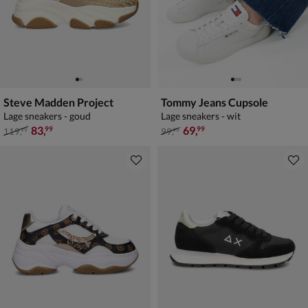
Steve Madden Project
Tommy Jeans Cupsole
Lage sneakers - goud
Lage sneakers - wit
van € 119,99 voor € 83,99
van € 99,99 voor € 69,99
83
,
69
,
99
99
119
,
99
,
99
99