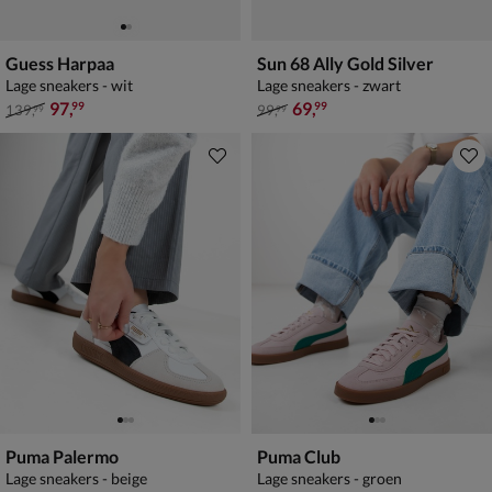
Guess Harpaa
Sun 68 Ally Gold Silver
Lage sneakers - wit
Lage sneakers - zwart
van € 139,99 voor € 97,99
van € 99,99 voor € 69,99
97
,
69
,
99
99
139
,
99
,
99
99
Puma Palermo
Puma Club
Lage sneakers - beige
Lage sneakers - groen