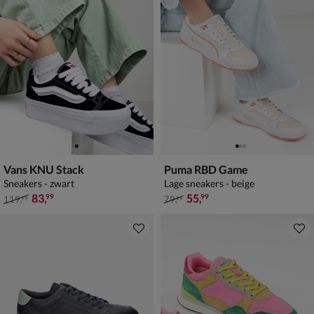
Vans KNU Stack
Puma RBD Game
Sneakers - zwart
Lage sneakers - beige
van € 119,99 voor € 83,99
van € 79,99 voor € 55,99
83
,
55
,
99
99
119
,
79
,
99
99