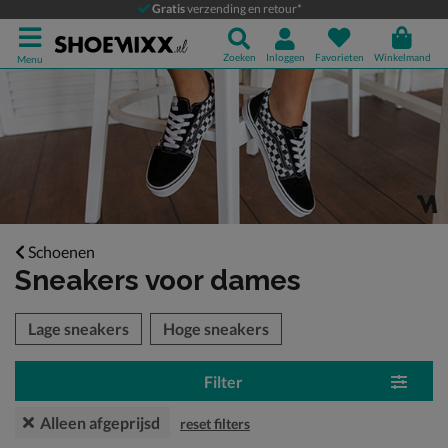
Gratis
verzending en retour*
Zoeken
Inloggen
Favorieten
Winkelmand
Menu
Schoenen
Sneakers voor dames
tegorieën over
Lage sneakers
Hoge sneakers
Filter
Alleen afgeprijsd
reset filters