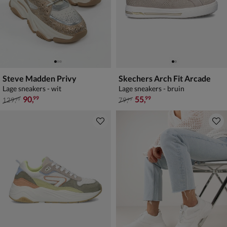
Steve Madden Privy
Skechers Arch Fit Arcade
Lage sneakers - wit
Lage sneakers - bruin
van € 129,99 voor € 90,99
van € 79,99 voor € 55,99
90
,
55
,
99
99
129
,
79
,
99
99