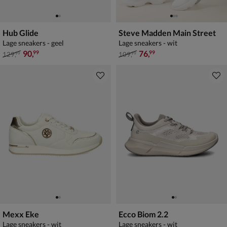
Hub Glide
Steve Madden Main Street
Lage sneakers - geel
Lage sneakers - wit
van € 129,99 voor € 90,99
van € 109,99 voor € 76,99
90
,
76
,
99
99
129
,
109
,
99
99
Mexx Eke
Ecco Biom 2.2
Lage sneakers - wit
Lage sneakers - wit