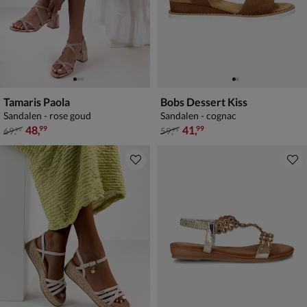
Tamaris Paola
Bobs Dessert Kiss
Sandalen - rose goud
Sandalen - cognac
van € 69,99 voor € 48,99
van € 59,99 voor € 41,99
48
,
41
,
99
99
69
,
59
,
99
99