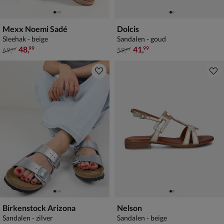
Mexx Noemi Sadé
Dolcis
Sleehak - beige
Sandalen - goud
van € 69,99 voor € 48,99
van € 59,99 voor € 41,99
48
,
41
,
99
99
69
,
59
,
99
99
Birkenstock Arizona
Nelson
Sandalen - zilver
Sandalen - beige