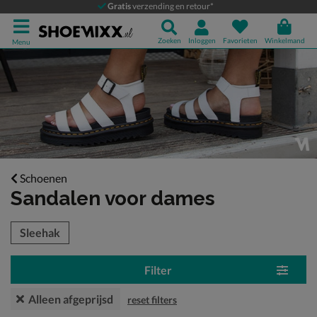
Gratis
verzending en retour*
Zoeken
Inloggen
Favorieten
Winkelmand
Menu
Schoenen
Sandalen voor dames
tegorieën over
Sleehak
Filter
Alleen afgeprijsd
reset filters