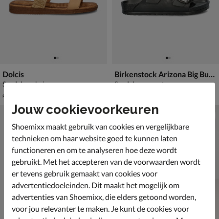
Dolcis
Birkenstock Arizona Big Buckle EVA
Sandalen - beige
Sandalen - zwart
van € 49,99 voor € 34,99
van € 64,99 voor € 45,49
34
,
45
,
99
49
49
,
64
,
99
99
Jouw cookievoorkeuren
Shoemixx maakt gebruik van cookies en vergelijkbare
technieken om haar website goed te kunnen laten
functioneren en om te analyseren hoe deze wordt
gebruikt. Met het accepteren van de voorwaarden wordt
er tevens gebruik gemaakt van cookies voor
advertentiedoeleinden. Dit maakt het mogelijk om
advertenties van Shoemixx, die elders getoond worden,
voor jou relevanter te maken. Je kunt de cookies voor