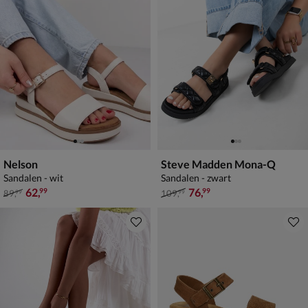
Nelson
Steve Madden Mona-Q
Sandalen - wit
Sandalen - zwart
van € 89,99 voor € 62,99
van € 109,99 voor € 76,99
62
,
76
,
99
99
89
,
109
,
99
99