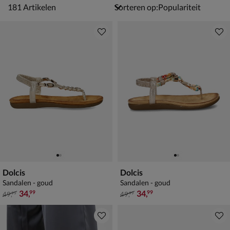
181 artikelen
181
Artikelen
Sorteren op:
Dolcis
Dolcis
Sandalen - goud
Sandalen - goud
van € 49,99 voor € 34,99
van € 49,99 voor € 34,99
34
,
34
,
99
99
49
,
49
,
99
99