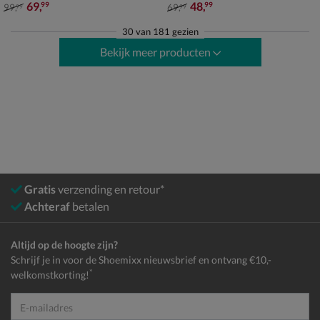
van € 99,99 voor € 69,99
van € 69,99 voor € 48,99
69
,
48
,
99
99
99
,
69
,
99
99
30
van
181 gezien
Bekijk meer producten
Gratis
verzending en retour*
Achteraf
betalen
Altijd op de hoogte zijn?
Schrijf je in voor de Shoemixx nieuwsbrief en ontvang €10,-
*
welkomstkorting!