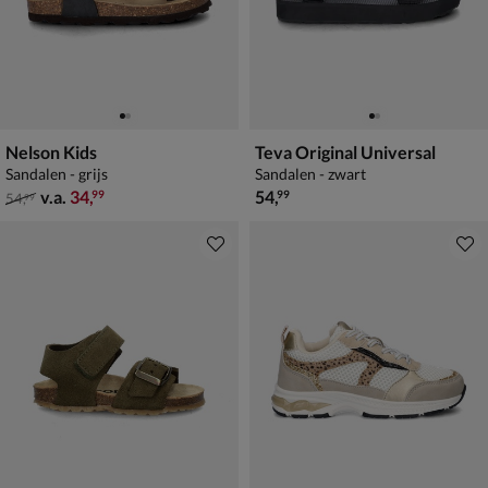
Nelson Kids
Teva Original Universal
Sandalen - grijs
Sandalen - zwart
van € 54,99 vanaf € 34,99
€ 54,99
v.a.
34
,
54
,
99
99
54
,
99