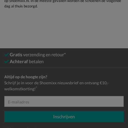
op Shoemixx.nl. In de meeste gevallen worden de schoenen de volgende
dag al thuis bezorgd.
Gratis
verzending en retour*
Achteraf
betalen
Altijd op de hoogte zijn?
Schrijf je in voor de Shoemixx nieuwsbrief en ontvang €10,-
*
welkomstkorting!
E-mailadres
Inschrijven