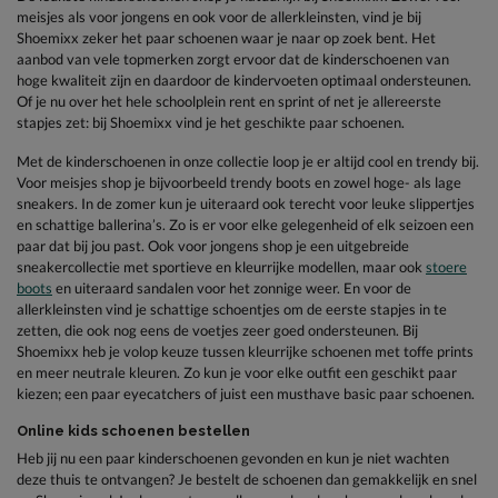
meisjes als voor jongens en ook voor de allerkleinsten, vind je bij
Shoemixx zeker het paar schoenen waar je naar op zoek bent. Het
aanbod van vele topmerken zorgt ervoor dat de kinderschoenen van
hoge kwaliteit zijn en daardoor de kindervoeten optimaal ondersteunen.
Of je nu over het hele schoolplein rent en sprint of net je allereerste
stapjes zet: bij Shoemixx vind je het geschikte paar schoenen.
Met de kinderschoenen in onze collectie loop je er altijd cool en trendy bij.
Voor meisjes shop je bijvoorbeeld trendy boots en zowel hoge- als lage
sneakers. In de zomer kun je uiteraard ook terecht voor leuke slippertjes
en schattige ballerina’s. Zo is er voor elke gelegenheid of elk seizoen een
paar dat bij jou past. Ook voor jongens shop je een uitgebreide
sneakercollectie met sportieve en kleurrijke modellen, maar ook
stoere
boots
en uiteraard sandalen voor het zonnige weer. En voor de
allerkleinsten vind je schattige schoentjes om de eerste stapjes in te
zetten, die ook nog eens de voetjes zeer goed ondersteunen. Bij
Shoemixx heb je volop keuze tussen kleurrijke schoenen met toffe prints
en meer neutrale kleuren. Zo kun je voor elke outfit een geschikt paar
kiezen; een paar eyecatchers of juist een musthave basic paar schoenen.
Online kids schoenen bestellen
Heb jij nu een paar kinderschoenen gevonden en kun je niet wachten
deze thuis te ontvangen? Je bestelt de schoenen dan gemakkelijk en snel