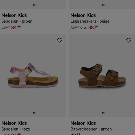
Nelson Kids
Nelson Kids
Sandalen - groen
Lage sneakers - beige
van € 49,99 voor € 34,99
van € 59,99 vanaf € 38,49
34
,
v.a.
38
,
99
49
49
,
59
,
99
99
Nelson Kids
Nelson Kids
Sandalen - roze
Babyschoenen - groen
van € 49,99 voor € 34,99
€ 49,99
99
99