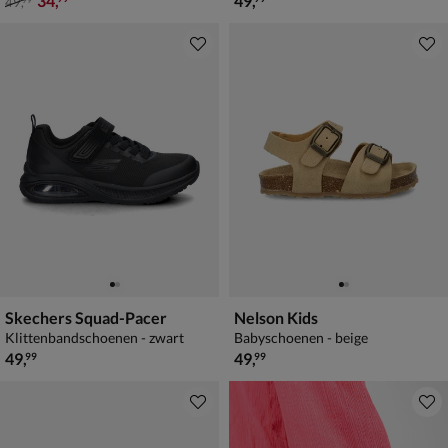
34
,
49
,
49
,
99
Skechers Squad-Pacer
Nelson Kids
Klittenbandschoenen - zwart
Babyschoenen - beige
€ 49,99
€ 49,99
49
,
49
,
99
99