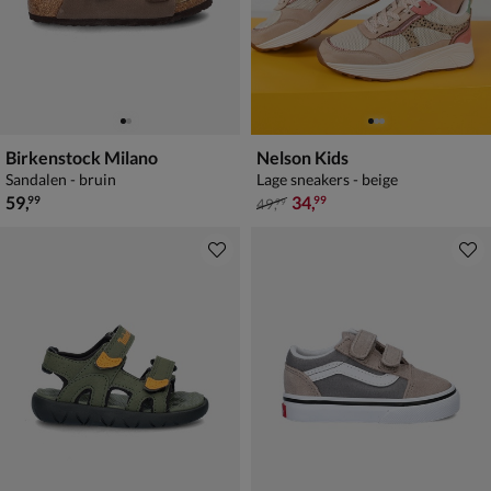
Birkenstock Milano
Nelson Kids
Sandalen - bruin
Lage sneakers - beige
€ 59,99
van € 49,99 voor € 34,99
59
,
34
,
99
99
49
,
99