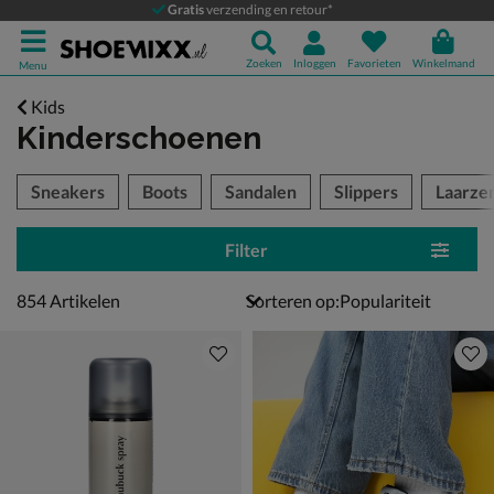
Gratis
verzending en retour*
Zoeken
Inloggen
Favorieten
Winkelmand
Menu
Kids
Kinderschoenen
tegorieën over
Sneakers
Boots
Sandalen
Slippers
Laarze
Filter
854 artikelen
854
Artikelen
Sorteren op: