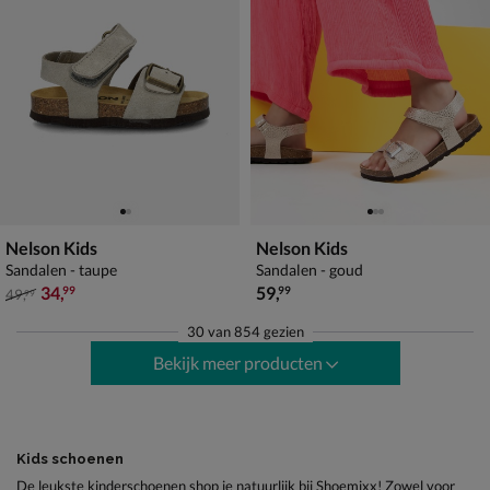
Nelson Kids
Nelson Kids
Sandalen - taupe
Sandalen - goud
van € 49,99 voor € 34,99
€ 59,99
34
,
59
,
99
99
49
,
99
30
van
854 gezien
Bekijk meer producten
Kids schoenen
De leukste kinderschoenen shop je natuurlijk bij Shoemixx! Zowel voor