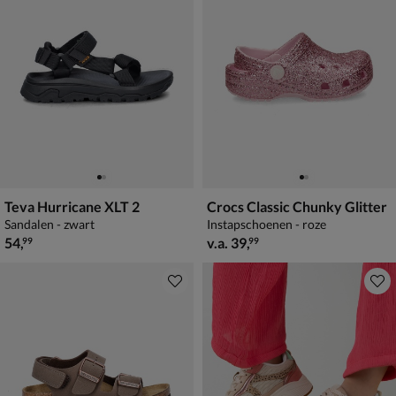
Teva Hurricane XLT 2
Crocs Classic Chunky Glitter
Sandalen - zwart
Instapschoenen - roze
€ 54,99
vanaf € 39,99
54
,
v.a.
39
,
99
99