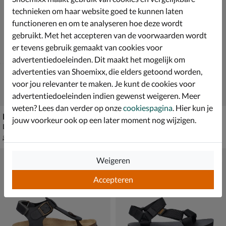
technieken om haar website goed te kunnen laten
functioneren en om te analyseren hoe deze wordt
gebruikt. Met het accepteren van de voorwaarden wordt
er tevens gebruik gemaakt van cookies voor
advertentiedoeleinden. Dit maakt het mogelijk om
advertenties van Shoemixx, die elders getoond worden,
voor jou relevanter te maken. Je kunt de cookies voor
advertentiedoeleinden indien gewenst weigeren. Meer
weten? Lees dan verder op onze
cookiespagina
. Hier kun je
New Balance 480
Nelson Kids
jouw voorkeur ook op een later moment nog wijzigen.
Lage sneakers - blauw
Sandalen - blauw
van € 84,99 vanaf € 48,99
van € 39,99 voor € 27,99
v.a.
48
,
27
,
99
99
84
,
39
,
99
99
Weigeren
Accepteren