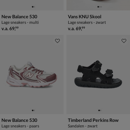
New Balance 530
Vans KNU Skool
Lage sneakers - multi
Lage sneakers - zwart
vanaf € 69,99
vanaf € 69,99
v.a.
69
,
v.a.
69
,
99
99
New Balance 530
Timberland Perkins Row
Lage sneakers - paars
Sandalen - zwart