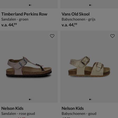
Timberland Perkins Row
Vans Old Skool
Sandalen - groen
Babyschoenen - grijs
vanaf € 44,99
vanaf € 44,99
v.a.
44
,
v.a.
44
,
99
99
Nelson Kids
Nelson Kids
Sandalen - rose goud
Babyschoenen - goud