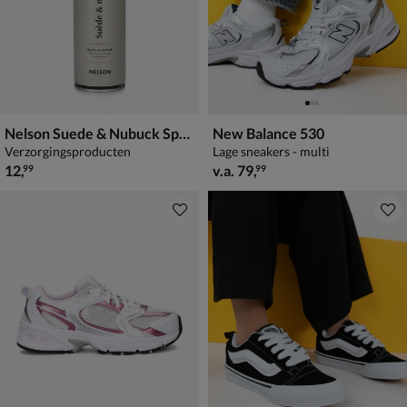
Nelson Suede & Nubuck Spray
New Balance 530
Verzorgingsproducten
Lage sneakers - multi
€ 12,99
vanaf € 79,99
12
,
v.a.
79
,
99
99