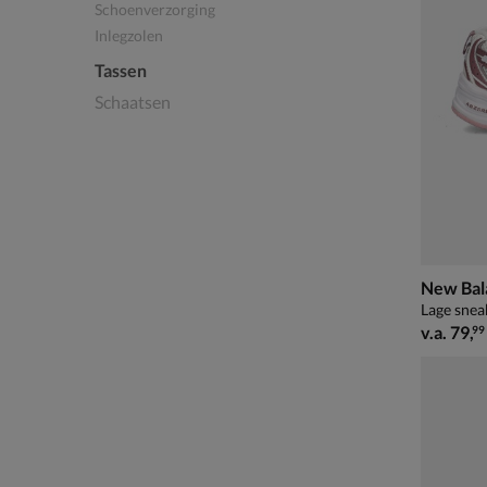
Schoenverzorging
Inlegzolen
Tassen
Schaatsen
New Bal
Lage snea
vanaf € 
v.a.
79
,
99