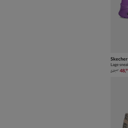
Skecher
Lage snea
van € 69
48
,
9
69
,
99