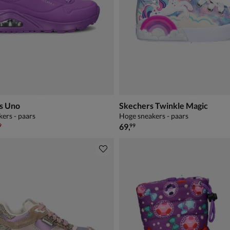
s Uno
Skechers Twinkle Magic
kers - paars
Hoge sneakers - paars
,99 voor € 48,99
€ 69,99
69
,
9
99