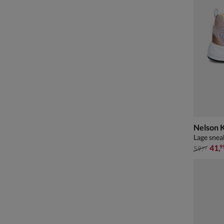
Nelson 
Lage snea
van € 59
41
,
9
59
,
99