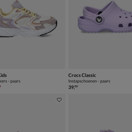
Kids
Crocs Classic
kers - paars
Instapschoenen - paars
,99 voor € 41,99
€ 39,99
39
,
9
99