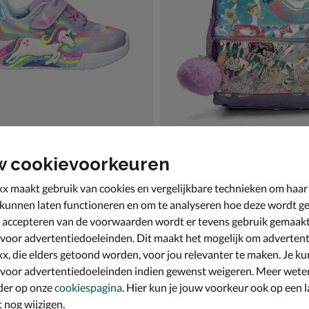
w cookievoorkeuren
s Unicorn Chaser
Skechers Unicorn
ndschoenen - paars
Tas - paars
x maakt gebruik van cookies en vergelijkbare technieken om haar
49,99
€ 54,99
54
,
99
 kunnen laten functioneren en om te analyseren hoe deze wordt ge
 accepteren van de voorwaarden wordt er tevens gebruik gemaak
 voor advertentiedoeleinden. Dit maakt het mogelijk om advertent
x, die elders getoond worden, voor jou relevanter te maken. Je ku
 voor advertentiedoeleinden indien gewenst weigeren. Meer wete
der op onze
cookiespagina
. Hier kun je jouw voorkeur ook op een l
nog wijzigen.