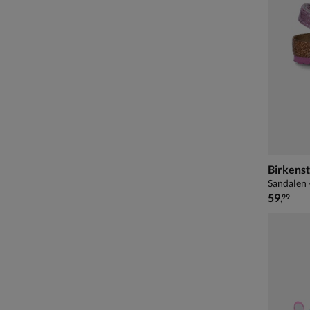
Birkenst
Sandalen 
€ 59,99
59
,
99