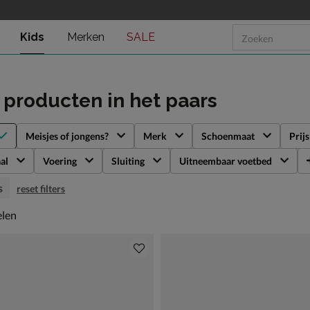
Kids
Merken
SALE
s producten
in het paars
Meisjes of jongens?
Merk
Schoenmaat
Prijs
al
Voering
Sluiting
Uitneembaar voetbed
s
reset filters
len
elen