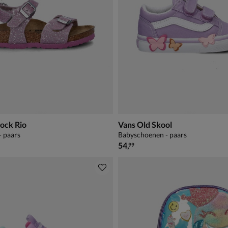
ock Rio
Vans Old Skool
- paars
Babyschoenen - paars
€ 54,99
54
,
99