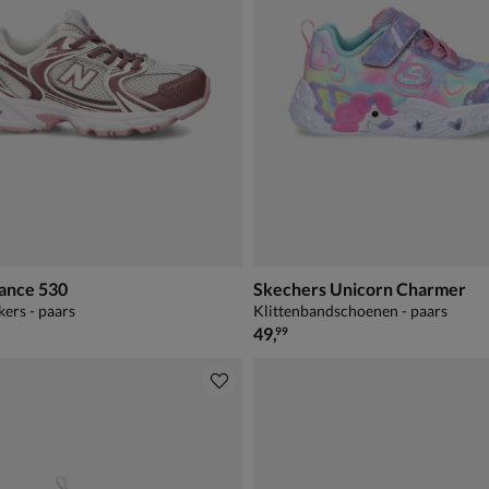
ance 530
Skechers Unicorn Charmer
kers - paars
Klittenbandschoenen - paars
79,99
€ 49,99
49
,
99