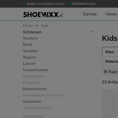
Gratis
verzending en retour*
Achteraf
betalen
Dames
Heren
Home
Kids
Schoenen
Sla categorieën over
Kid
Sneakers
Boots
Sandalen
Kleur
Slippers
Materia
Laarzen
Instapschoenen
Paar
Regenlaarzen
23 artike
23
Artik
Pantoffels
Babyschoenen
Verzorging en accessoires
Snowboots
Voetbalschoenen
Accessoires