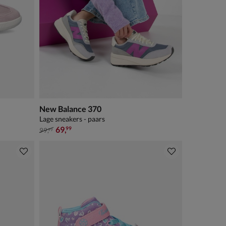
New Balance 370
Lage sneakers - paars
van € 99,99 voor € 69,99
69
,
99
99
,
99