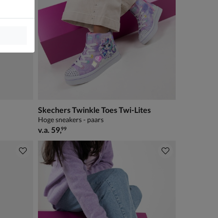
Skechers Twinkle Toes Twi-Lites
Hoge sneakers - paars
vanaf € 59,99
v.a.
59
,
99