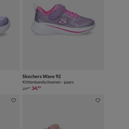
Skechers Wave 92
Klittenbandschoenen - paars
van € 49,99 voor € 34,99
34
,
99
49
,
99