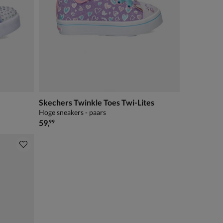
Skechers Twinkle Toes Twi-Lites
Hoge sneakers - paars
€ 59,99
59
,
99