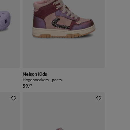
Nelson Kids
Hoge sneakers - paars
€ 59,99
59
,
99