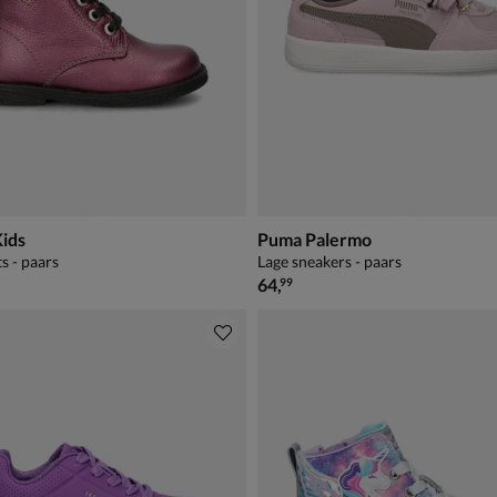
Kids
Puma Palermo
s - paars
Lage sneakers - paars
€ 64,99
64
,
99