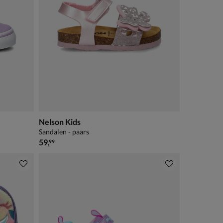
Nelson Kids
Sandalen - paars
€ 59,99
59
,
99