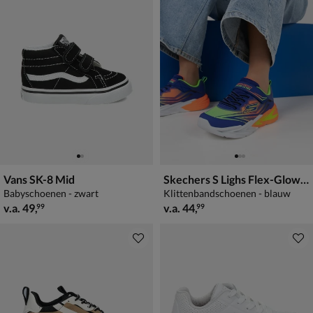
Vans SK-8 Mid
Skechers S Lighs Flex-Glow Ultra
Babyschoenen - zwart
Klittenbandschoenen - blauw
vanaf € 49,99
vanaf € 44,99
v.a.
49
,
v.a.
44
,
99
99