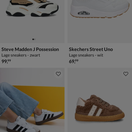
Steve Madden J Possession
Skechers Street Uno
Lage sneakers - zwart
Lage sneakers - wit
€ 99,99
€ 69,99
99
,
69
,
99
99