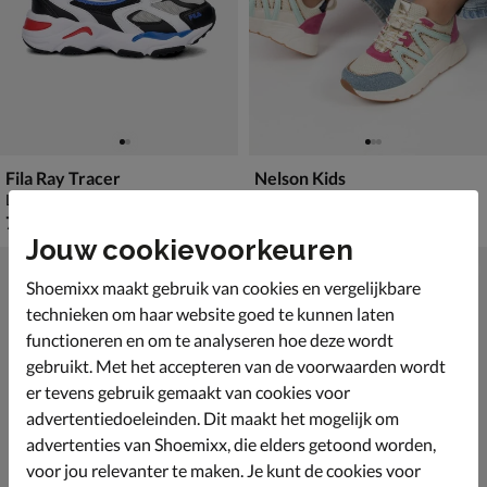
Fila Ray Tracer
Nelson Kids
Lage sneakers - zwart
Lage sneakers - blauw
€ 79,99
van € 59,99 voor € 41,99
79
,
41
,
99
99
59
,
99
Jouw cookievoorkeuren
Shoemixx maakt gebruik van cookies en vergelijkbare
technieken om haar website goed te kunnen laten
functioneren en om te analyseren hoe deze wordt
gebruikt. Met het accepteren van de voorwaarden wordt
er tevens gebruik gemaakt van cookies voor
advertentiedoeleinden. Dit maakt het mogelijk om
advertenties van Shoemixx, die elders getoond worden,
voor jou relevanter te maken. Je kunt de cookies voor