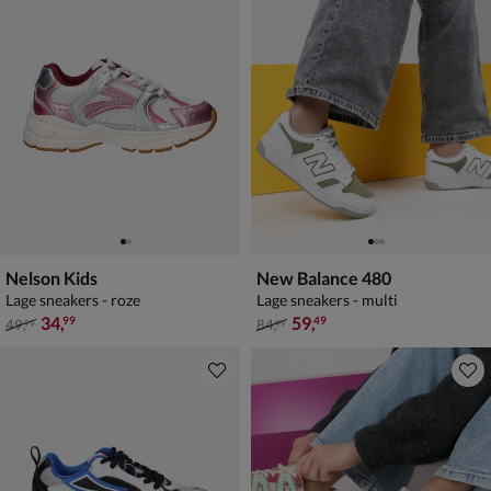
Nelson Kids
New Balance 480
Lage sneakers - roze
Lage sneakers - multi
van € 49,99 voor € 34,99
van € 84,99 voor € 59,49
34
,
59
,
99
49
49
,
84
,
99
99