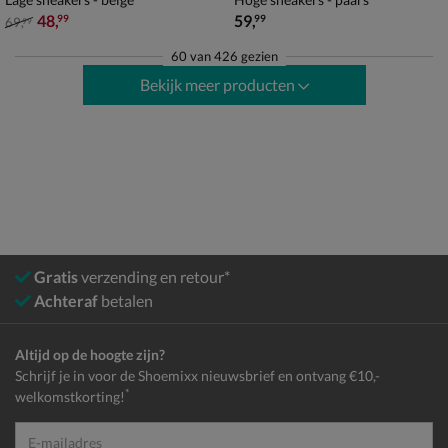
van € 69,99 voor € 48,99
€ 59,99
48
,
59
,
99
99
69
,
99
60
van
426 gezien
Bekijk meer producten
Gratis
verzending en retour*
Achteraf
betalen
Altijd op de hoogte zijn?
Schrijf je in voor de Shoemixx nieuwsbrief en ontvang €10,-
*
welkomstkorting!