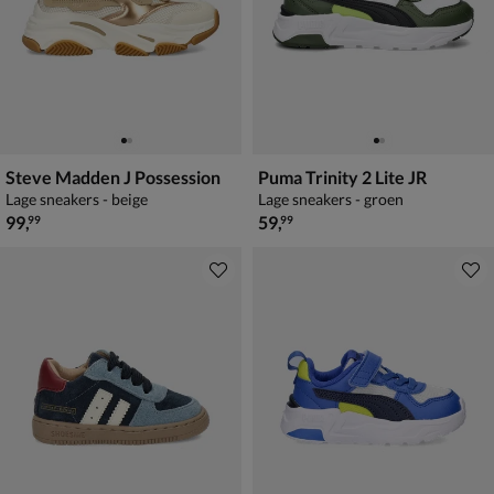
Steve Madden J Possession
Puma Trinity 2 Lite JR
Lage sneakers - beige
Lage sneakers - groen
€ 99,99
€ 59,99
99
,
59
,
99
99