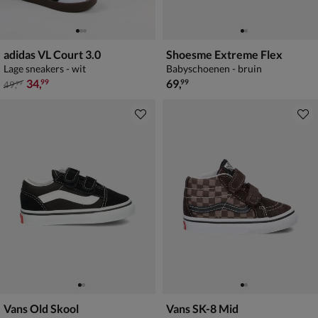
adidas VL Court 3.0
Shoesme Extreme Flex
Lage sneakers - wit
Babyschoenen - bruin
van € 49,99 voor € 34,99
€ 69,99
34
,
69
,
99
99
49
,
99
Vans Old Skool
Vans SK-8 Mid