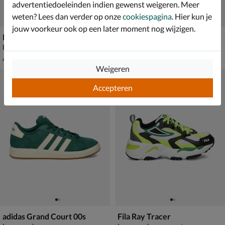
advertentiedoeleinden indien gewenst weigeren. Meer
weten? Lees dan verder op onze
cookiespagina
. Hier kun je
jouw voorkeur ook op een later moment nog wijzigen.
Puma Rebound V6 Low
Nelson Kids
Lage sneakers - blauw
Lage sneakers - paars
van € 49,99 voor € 34,99
van € 59,99 voor € 41,99
34
,
41
,
99
99
49
,
59
,
99
99
Weigeren
Accepteren
adidas Grand Court 00s
Fila Ray Tracer