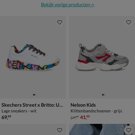
Bekijk vorige producten
Skechers Street x Britto: UNO Lite - Britto Landscape
Nelson Kids
Lage sneakers - wit
Klittenbandschoenen - grijs
€ 69,99
van € 59,99 voor € 41,99
69
,
41
,
99
99
59
,
99