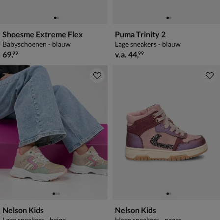
Shoesme Extreme Flex
Puma Trinity 2
Babyschoenen - blauw
Lage sneakers - blauw
€ 69,99
vanaf € 44,99
69
,
v.a.
44
,
99
99
Nelson Kids
Nelson Kids
Lage sneakers - beige
Hoge sneakers - paars