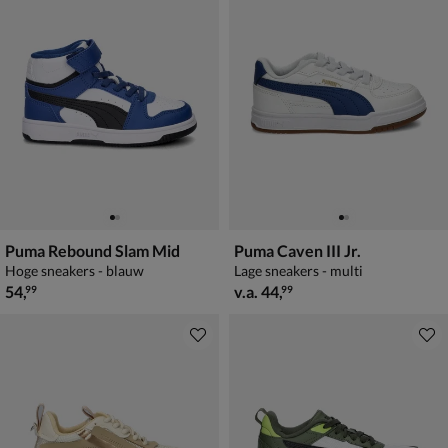
Puma Rebound Slam Mid
Puma Caven III Jr.
Hoge sneakers - blauw
Lage sneakers - multi
€ 54,99
vanaf € 44,99
54
,
v.a.
44
,
99
99