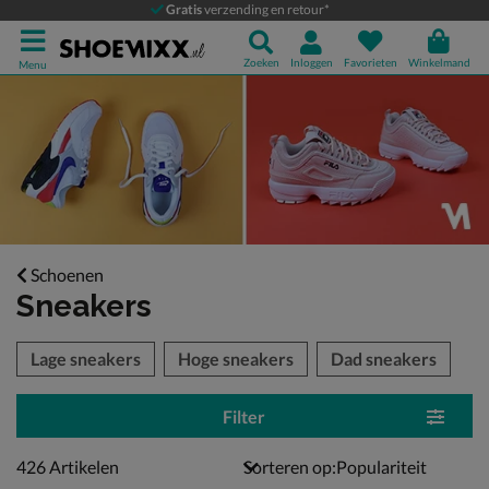
Gratis
verzending en retour*
Zoeken
Inloggen
Favorieten
Winkelmand
Menu
Schoenen
Sneakers
tegorieën over
Lage sneakers
Hoge sneakers
Dad sneakers
Filter
426 artikelen
426
Artikelen
Sorteren op: