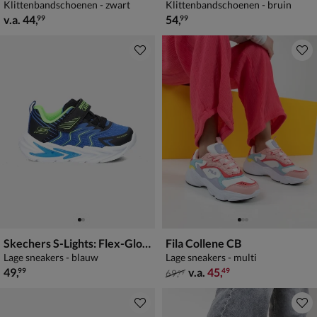
Klittenbandschoenen - zwart
Klittenbandschoenen - bruin
vanaf € 44,99
€ 54,99
v.a.
44
,
54
,
99
99
Skechers S-Lights: Flex-Glow Ultra - Prism-Pacer
Fila Collene CB
Lage sneakers - blauw
Lage sneakers - multi
€ 49,99
van € 69,99 vanaf € 45,49
49
,
v.a.
45
,
99
49
69
,
99