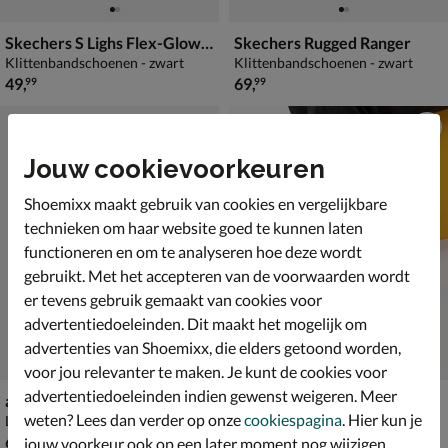
Skechers S Lighs Flex-Glow Ultra
Skechers Rugged Ranger
Klittenbandschoenen - zwart
Klittenbandschoenen - zwart
€ 49,99
€ 69,99
49
,
69
,
99
99
Jouw cookievoorkeuren
Shoemixx maakt gebruik van cookies en vergelijkbare
technieken om haar website goed te kunnen laten
functioneren en om te analyseren hoe deze wordt
gebruikt. Met het accepteren van de voorwaarden wordt
er tevens gebruik gemaakt van cookies voor
advertentiedoeleinden. Dit maakt het mogelijk om
advertenties van Shoemixx, die elders getoond worden,
voor jou relevanter te maken. Je kunt de cookies voor
advertentiedoeleinden indien gewenst weigeren. Meer
adidas Minecraft Pro
Fila Ray Tracer
weten? Lees dan verder op onze
cookiespagina
. Hier kun je
Lage sneakers - zwart
Lage sneakers - zwart
€ 69,99
€ 79,99
69
,
79
,
99
99
jouw voorkeur ook op een later moment nog wijzigen.