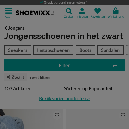
Gratis
verzending en retour*
Zoeken
Inloggen
Favorieten
Winkelmand
Menu
Jongens
Jongensschoenen
in het zwart
tegorieën over
Sneakers
Instapschoenen
Boots
Sandalen
Filter
Zwart
reset filters
103 artikelen
103
Artikelen
Sorteren op:
Bekijk vorige producten