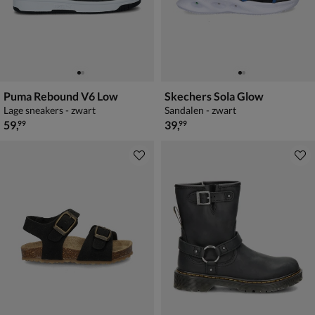
Puma Rebound V6 Low
Skechers Sola Glow
Lage sneakers - zwart
Sandalen - zwart
€ 59,99
€ 39,99
59
,
39
,
99
99