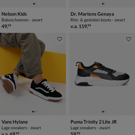
Nelson Kids
Dr. Martens Genaya
Babyschoenen - zwart
Rits- & gesloten boots - zwart
€ 49,99
vanaf € 119,99
49
,
v.a.
119
,
99
99
Vans Hylane
Puma Trinity 2 Lite JR
Lage sneakers - zwart
Lage sneakers - zwart
vanaf € 69,99
€ 59,99
v.a.
69
,
59
,
99
99