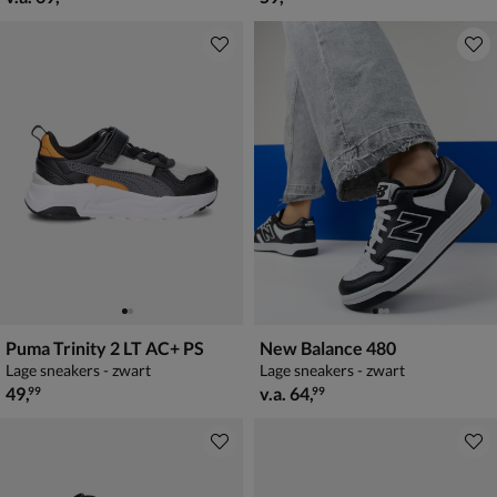
Puma Trinity 2 LT AC+ PS
New Balance 480
Lage sneakers - zwart
Lage sneakers - zwart
€ 49,99
vanaf € 64,99
49
,
v.a.
64
,
99
99