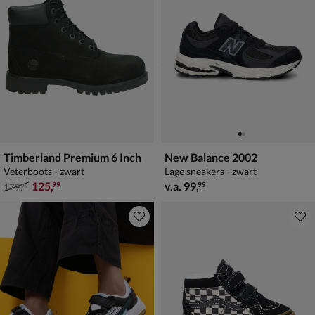
Timberland Premium 6 Inch
New Balance 2002
Veterboots - zwart
Lage sneakers - zwart
van € 179,99 voor € 125,99
vanaf € 99,99
125
,
v.a.
99
,
99
99
179
,
99