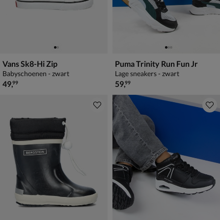
Vans Sk8-Hi Zip
Puma Trinity Run Fun Jr
Babyschoenen - zwart
Lage sneakers - zwart
€ 49,99
€ 59,99
49
,
59
,
99
99