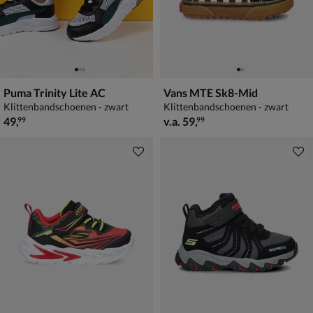
Puma Trinity Lite AC
Vans MTE Sk8-Mid
Klittenbandschoenen - zwart
Klittenbandschoenen - zwart
€ 49,99
vanaf € 59,99
49
,
v.a.
59
,
99
99