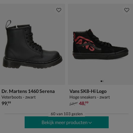
Dr. Martens 1460 Serena
Vans SK8-Hi Logo
Veterboots - zwart
Hoge sneakers - zwart
€ 99,99
van € 69,99 voor € 48,99
99
,
48
,
99
99
69
,
99
60
van
103 gezien
Bekijk meer producten