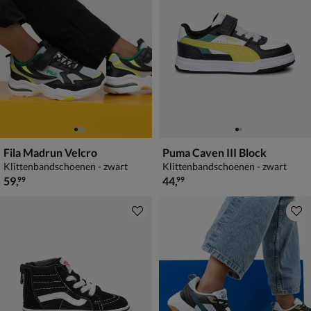
Fila Madrun Velcro
Puma Caven III Block
Klittenbandschoenen - zwart
Klittenbandschoenen - zwart
€ 59,99
€ 44,99
59
,
44
,
99
99