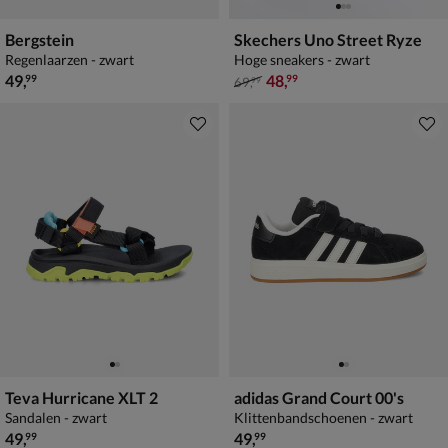
Bergstein
Skechers Uno Street Ryze
Regenlaarzen - zwart
Hoge sneakers - zwart
€ 49,99
van € 69,99 voor € 48,99
49
,
48
,
99
99
69
,
99
Teva Hurricane XLT 2
adidas Grand Court 00's
Sandalen - zwart
Klittenbandschoenen - zwart
€ 49,99
€ 49,99
49
,
49
,
99
99