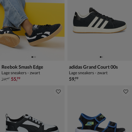
Reebok Smash Edge
adidas Grand Court 00s
Lage sneakers - zwart
Lage sneakers - zwart
van € 79,99 voor € 55,99
€ 59,99
55
,
59
,
99
99
79
,
99