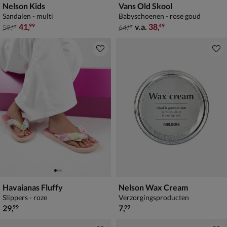
Nelson Kids
Vans Old Skool
Sandalen - multi
Babyschoenen - rose goud
van € 59,99 voor € 41,99
van € 64,99 vanaf € 38,49
41
,
v.a.
38
,
99
49
59
,
64
,
99
99
Havaianas Fluffy
Nelson Wax Cream
Slippers - roze
Verzorgingsproducten
€ 29,99
€ 7,99
29
,
7
,
99
99