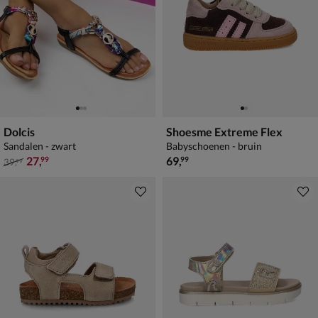
Dolcis
Shoesme Extreme Flex
Sandalen - zwart
Babyschoenen - bruin
van € 39,99 voor € 27,99
€ 69,99
27
,
69
,
99
99
39
,
99