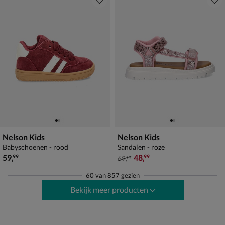
Nelson Kids
Nelson Kids
Babyschoenen - rood
Sandalen - roze
€ 59,99
van € 69,99 voor € 48,99
59
,
48
,
99
99
69
,
99
60
van
857 gezien
Bekijk meer producten