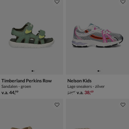
Timberland Perkins Row
Nelson Kids
Sandalen - groen
Lage sneakers - zilver
vanaf € 44,99
van € 59,99 vanaf € 38,49
v.a.
44
,
v.a.
38
,
99
49
59
,
99