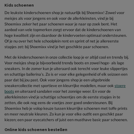
Kids schoenen
De leukste kinderschoenen shop je natuurlijk bij Shoemixx! Zowel voor
meisjes als voor jongens en ook voor de allerkleinsten, vind je bij
Shoemixx zeker het paar schoenen waar je naar op zoek bent. Het
aanbod van vele topmerken zorgt ervoor dat de kinderschoenen van
hoge kwaliteit zijn en daardoor de kindervoeten optimaal ondersteunen.
Of je nu over het hele schoolplein rent en sprint of net je allereerste
stapjes zet: bij Shoemixx vind je het geschikte paar schoenen.
Met de kinderschoenen in onze collectie loop je er altijd cool en trendy bij.
Voor meisjes shop je bijvoorbeeld trendy boots en zowel hoge- als lage
sneakers. In de zomer kun je uiteraard ook terecht voor leuke slippertjes
en schattige ballerina’s. Zo is er voor elke gelegenheid of elk seizoen een
paar dat bij jou past. Ook voor jongens shop je een uitgebreide
sneakercollectie met sportieve en kleurrijke modellen, maar ook
stoere
boots
en uiteraard sandalen voor het zonnige weer. En voor de
allerkleinsten vind je schattige schoentjes om de eerste stapjes in te
zetten, die ook nog eens de voetjes zeer goed ondersteunen. Bij
Shoemixx heb je volop keuze tussen kleurrijke schoenen met toffe prints
en meer neutrale kleuren. Zo kun je voor elke outfit een geschikt paar
kiezen; een paar eyecatchers of juist een musthave basic paar schoenen.
Online kids schoenen bestellen