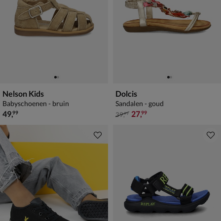
Nelson Kids
Dolcis
Babyschoenen - bruin
Sandalen - goud
€ 49,99
van € 39,99 voor € 27,99
49
,
27
,
99
99
39
,
99