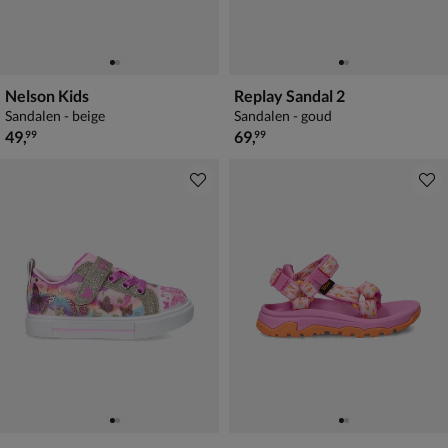
Nelson Kids
Replay Sandal 2
Sandalen - beige
Sandalen - goud
€ 49,99
€ 69,99
49
,
69
,
99
99