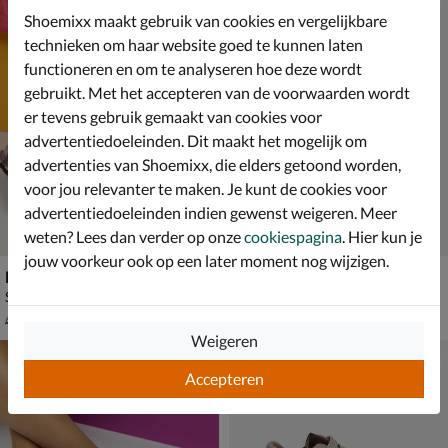
Shoemixx maakt gebruik van cookies en vergelijkbare
technieken om haar website goed te kunnen laten
functioneren en om te analyseren hoe deze wordt
gebruikt. Met het accepteren van de voorwaarden wordt
er tevens gebruik gemaakt van cookies voor
advertentiedoeleinden. Dit maakt het mogelijk om
advertenties van Shoemixx, die elders getoond worden,
voor jou relevanter te maken. Je kunt de cookies voor
advertentiedoeleinden indien gewenst weigeren. Meer
weten? Lees dan verder op onze
cookiespagina
. Hier kun je
jouw voorkeur ook op een later moment nog wijzigen.
Nelson Kids
Kipling Easy 4
Sandalen - zilver
Babyschoenen - grijs
van € 69,99 vanaf € 45,49
van € 54,99 voor € 38,49
v.a.
45
,
38
,
49
49
69
,
54
,
99
99
Weigeren
Accepteren