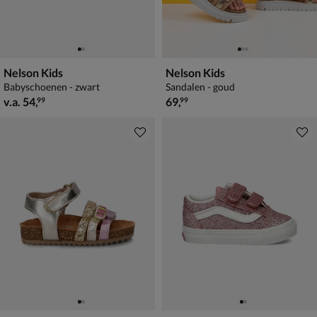
Nelson Kids
Nelson Kids
Babyschoenen - zwart
Sandalen - goud
vanaf € 54,99
€ 69,99
v.a.
54
,
69
,
99
99