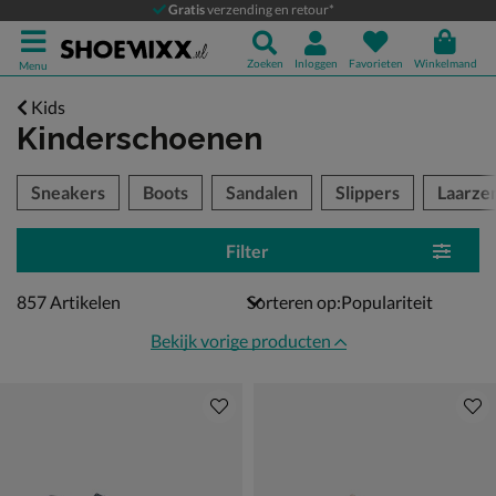
Gratis
verzending en retour*
Zoeken
Inloggen
Favorieten
Winkelmand
Menu
Kids
Kinderschoenen
tegorieën over
Sneakers
Boots
Sandalen
Slippers
Laarze
Filter
857 artikelen
857
Artikelen
Sorteren op:
Bekijk vorige producten