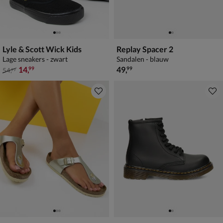
Lyle & Scott Wick Kids
Replay Spacer 2
Lage sneakers - zwart
Sandalen - blauw
van € 54,99 voor € 14,99
€ 49,99
14
,
49
,
99
99
54
,
99