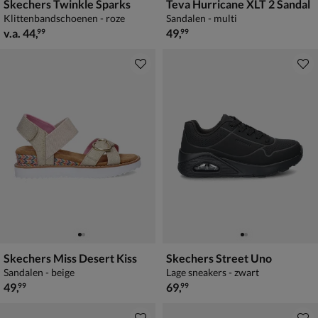
Skechers Twinkle Sparks
Teva Hurricane XLT 2 Sandal
Klittenbandschoenen - roze
Sandalen - multi
vanaf € 44,99
€ 49,99
v.a.
44
,
49
,
99
99
Skechers Miss Desert Kiss
Skechers Street Uno
Sandalen - beige
Lage sneakers - zwart
€ 49,99
€ 69,99
49
,
69
,
99
99